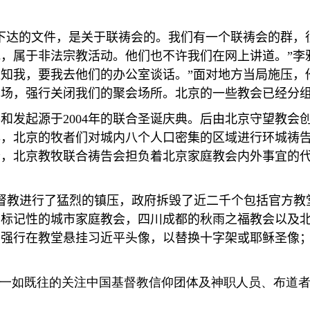
。
下达的文件，是关于联祷会的。我们有一个联祷会的群，
记，属于非法宗教活动。他们也不许我们在网上讲道。
”
李
通知我，要我去他们的办公室谈话。
”
面对地方当局施压，
现场，强行关闭我们的聚会场所。北京的一些教会已经分
形和发起源于
2004
年的联合圣诞庆典。后由北京守望教会
年，北京的牧者们对城内八个人口密集的区域进行环城祷
今，北京教牧联合祷告会担负着北京家庭教会内外事宜的
督教进行了猛烈的镇压，政府拆毁了近二千个包括官方教
有标记性的城市家庭教会，四川成都的秋雨之福教会以及
局强行在教堂悬挂习近平头像，以替换十字架或耶稣圣像
，一如既往的关注中国基督教信仰团体及神职人员、布道