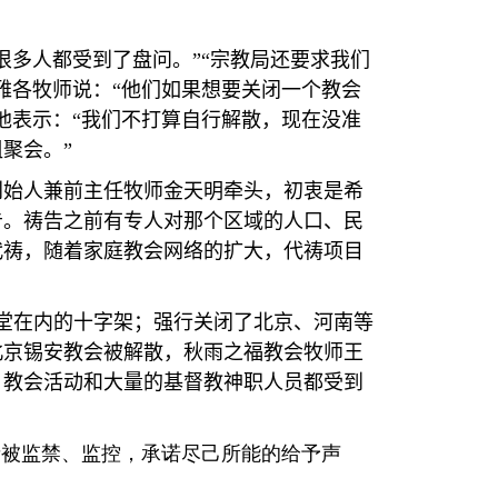
很多人都受到了盘问。
”“
宗教局还要求我们
雅各牧师说：
“
他们如果想要关闭一个教会
他表示：
“
我们不打算自行解散，现在没准
组聚会。
”
创始人兼前主任牧师金天明牵头，初衷是希
告。祷告之前有专人对那个区域的人口、民
代祷，随着家庭教会网络的扩大，代祷项目
堂在内的十字架；强行关闭了北京、河南等
北京锡安教会被解散，秋雨之福教会牧师王
；教会活动和大量的基督教神职人员都受到
者被监禁、监控，承诺尽己所能的给予声