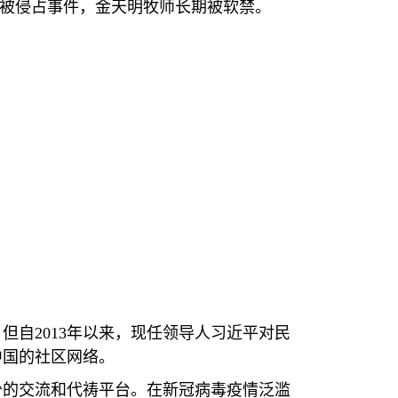
被侵占事件，金天明牧师长期被软禁。
。但自
2013
年以来，现任领导人习近平对民
中国的社区网络。
少的交流和代祷平台。在新冠病毒疫情泛滥