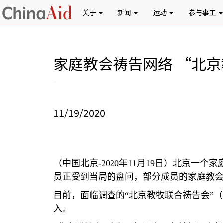
关于
新闻
运动
参与事工
家庭教会祷告网络 “北
11/19/2020
（中国北京
-2020
年
11
月
19
日）北京一个家
员正受到当局的盘问，部分成员的家庭教
目前，面临调查的
“
北京教牧联合祷告会
”
（
入。