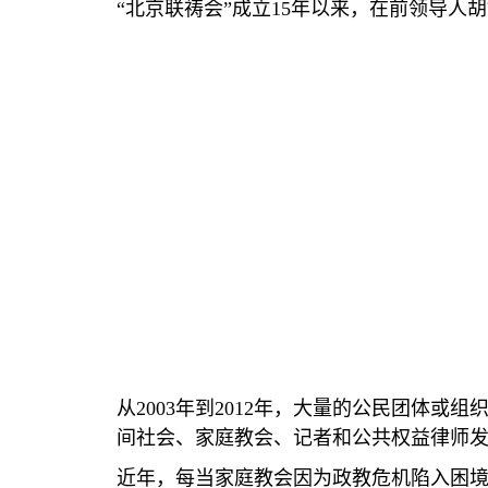
“
北京联祷会
”
成立
15
年以来，在前领导人胡
从
2003
年到
2012
年，大量的公民团体或组
间社会、家庭教会、记者和公共权益律师
近年，每当家庭教会因为政教危机陷入困