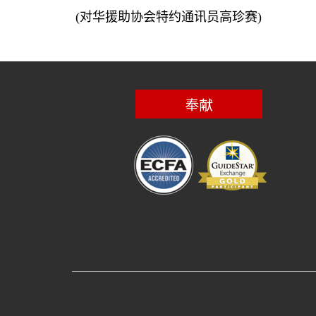
(
对华援助协会特约通讯员高珍赛
)
奉献