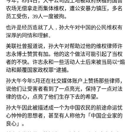
今年，
8
月
4
日，大午公司因土地被政府扶植的国营
农场无偿拿走而集体维权，遭公安暴力镇压，多名
员工受伤，
39
人一度被拘。
也许是经历造就了人，孙大午对中国的公民维权有
深厚的同情和理解。
美联社曾报道说，孙大午对帮助过他的维权律师许
志永博士赞赏有加。他的这个做法可能引起了当权
者的不快。许志永和一些活动人士后来被当局以
“
煽
动和颠覆国家政权罪
”
逮捕。
孙大午今年
5
月还在社交媒体账户上赞扬那些律师，
说他们让受害者看到了一点亮光，保持了一点对法
律的信心，点亮了他们生存下去的希望。
孙大午因此被描述成一个为中国农民的前途命运忧
心忡忡的思想者，甚至有人称他为「中国企业家的
良心」。