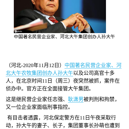
中国著名民营企业家、河北大午集团创办人孙大午
（河北
-2020
年
11
月
12
日）
中国著名民营企业家、河
北大午农牧集团创办人孙大午
以及公司高官十多
人，在北京时间
11
日（周三）夜突然被抓，案件在
侦办中。官方正在全面接管大午集团。
这是继民营企业家任志强、
耿潇男
被判刑和拘禁，
又一位企业家面临刑事指控。
有目击者透露，河北保定警方在
11
日午夜采取行
动，孙大午的妻子、长子，集团董事长孙萌也遭到