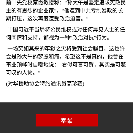
前中央党校蔡霞教授称：
“
孙大午是坚定追求宪政民
主的有思想的企业家
”
，
“
他遭到中共专制暴政的长
期打压，这次再度遭受政治迫害。
”
中国习近平当局将公民维权或对任何异见人士的任
何同情和支持，都视为一种
“
政治对抗
”
行为。
一场突如其来的牢狱之灾将受到社会瞩目，这也许
会是孙大午的梦魇和痛，希望这不是真的，他曾在
事业顶峰时自嘲地说：
“
看似可喜可贺，其实是可悲
可叹的人物。
”
(
对华援助协会特约通讯员高珍赛
)
奉献