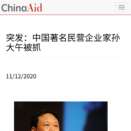
T
o
g
g
l
突发：中国著名民营企业家孙
e
n
大午被抓
a
v
i
g
a
11/12/2020
t
i
o
n