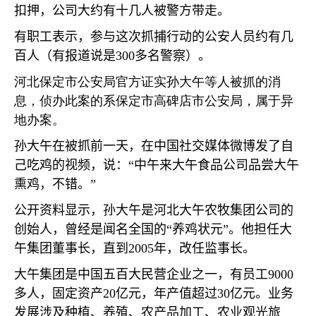
扣押，公司大约有十几人被警方带走。
有职工表示，参与这次抓捕行动的公安人员约有几
百人（有报道说是
300
多名警察）。
河北保定市公安局官方证实孙大午等人被抓的消
息，侦办此案的系保定市高碑店市公安局，属于异
地办案。
孙大午在被抓前一天，在中国社交媒体微博发了自
己吃鸡的视频，说：
“
中午来大午食品公司品尝大午
熏鸡，不错。
”
公开资料显示，孙大午是河北大午农牧集团公司的
创始人，曾经是闻名全国的
“
养鸡状元
”
。他担任大
午集团董事长，直到
2005
年，改任监事长。
大午集团是中国五百大民营企业之一，有员工
9000
多人，固定资产
20
亿元，年产值超过
30
亿元。业务
发展涉及种植、养殖、农产品加工、农业观光旅