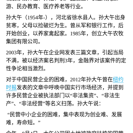
游、民办教育、医疗养老等行业。
孙大午（
1954
年
-
），河北省徐水县人。孙大午出身
贫寒，父母以捡破烂为生。曾从军和银行工作，后
开始创业，以养家禽起家。
1985
年，创立大午农牧
集团有限公司。
2003
年，孙大午在企业网发表三篇文章，引起当局
不满，被以经济案名判刑
3
年，金融界对该案件的定
性争论相当激烈。
对于中国民营企业的困难，
2012
年孙大午曾在
纽约
时报
发表的文章中呼唤中国实行市场经济，并提到
许多民营企业被执法部门以
“
非法集资
”
、
“
非法生
产
”
、
“
非法经营
”
等名义扫荡。孙大午说：
“
民营中小企业的困难，集中表现为创业难、发展
难，寿命短。
”