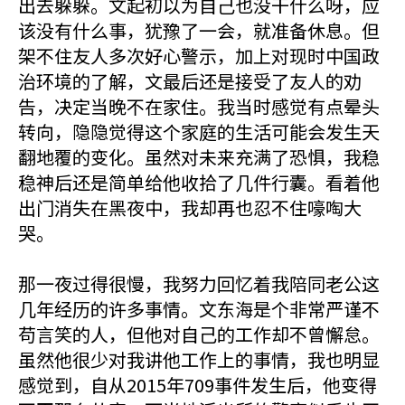
出去躲躲。文起初以为自己也没干什么呀，应
该没有什么事，犹豫了一会，就准备休息。但
架不住友人多次好心警示，加上对现时中国政
治环境的了解，文最后还是接受了友人的劝
告，决定当晚不在家住。我当时感觉有点晕头
转向，隐隐觉得这个家庭的生活可能会发生天
翻地覆的变化。虽然对未来充满了恐惧，我稳
稳神后还是简单给他收拾了几件行囊。看着他
出门消失在黑夜中，我却再也忍不住嚎啕大
哭。
那一夜过得很慢，我努力回忆着我陪同老公这
几年经历的许多事情。文东海是个非常严谨不
苟言笑的人，但他对自己的工作却不曾懈怠。
虽然他很少对我讲他工作上的事情，我也明显
感觉到，自从2015年709事件发生后，他变得