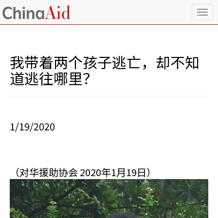
T
o
g
g
l
我带着两个孩子逃亡，却不知
e
n
道逃往哪里？
a
v
i
g
a
1/19/2020
t
i
o
n
（对华援助协会 2020年1月19日）