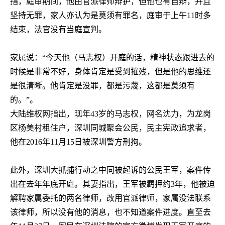
指，庭审期间，他由官派律师辩护，但他也有自辩，并且
坚持无罪，家人亦认为是莫须有罪名，庭审于上午
11
时多
结束，法官没有当庭宣判。
家属说：“今天他（马志权）开庭的话，精神状态跟进去的
时候是非常不好，身体肯定是受到摧残，但是他的思维还
是很清晰。他肯定是没罪，都是污蔑，这都是莫须有
的。”。
大陆维权网指出，现年
43
岁的马志权，网名沈力，为龙岗
区杨美村租住户，深圳同城聚会公民，民主宪政追求者，
他在
2016
年
11
月
15
日被深圳警方刑拘。
此外，深圳大抓捕行动之中同被起诉的公民王军，案件传
出在去年年底开庭。其妻指出，王军被羁押约
3
年，他被迫
解聘家属委托的两名律师，改用官派律师，家属没法联系
该律师，所以没有他的消息，也不知道案件进度。直至去