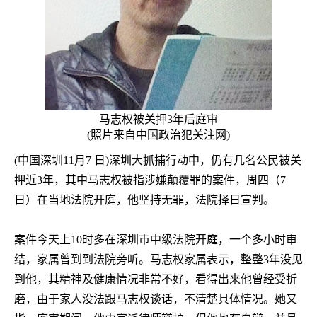
马志权被关押
3
年后庭审
(
照片来自中国政治犯关注网
)
(
中国深圳
11
月
7
日
)
深圳大抓捕行动中，仍有几名公民被关
押近
3
年，其中马志权被指涉嫌颠覆罪的案件，周四（
7
日）在当地法院开庭，他坚持无罪，法院择日宣判。
案件今天上
10
时多在深圳巿中级法院开庭，一个多小时审
结，家属曾到到法院旁听。马志权家属表示，整整
3
年没见
到他，其精神及健康情况非常不好，看得出来他曾经受折
磨，由于家人没法跟马志权谈话，不清楚具体情况。她又