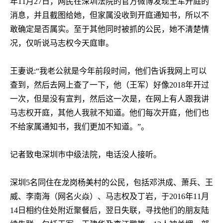
年
11
月
27
日，网民在深圳法院的官方微博发现王军开庭的
消息，并且截图给她，但家属没收到开庭通知书，所以不
敢确定是否属实。至于其他同时被抓的公民，她不清楚情
况，仅听说马志权今天庭审。
王妻说
:
“我老公就是今年前段时间，他们告诉我网上可以
查到，然后去网上查了一下，他（王军）好像
2018
年开过
一次，但是没有宣判，然后这一次是，在网上有人跟我讲
马志权开庭，其他人我就不知道。他们每次开庭，他们也
不给家属通知书，我们更加不知道。”。
记者致电深圳巿中级法院，电话没人接听。
深圳
5
名同住在龙岗杨美村的公民，包括邓洪成、萧兵、王
威、李南海（网名火焱）、马志权及丁岩，于
2016
年
11
月
14
日相约住处附近聚餐后，翌日失联，寻找他们的朋友陆