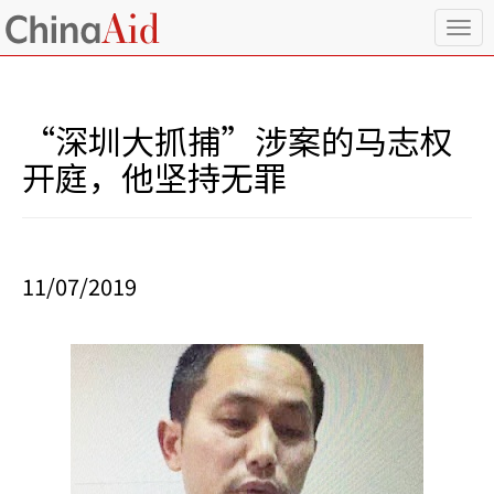
T
o
g
g
l
“深圳大抓捕”涉案的马志权
e
n
开庭，他坚持无罪
a
v
i
g
a
11/07/2019
t
i
o
n