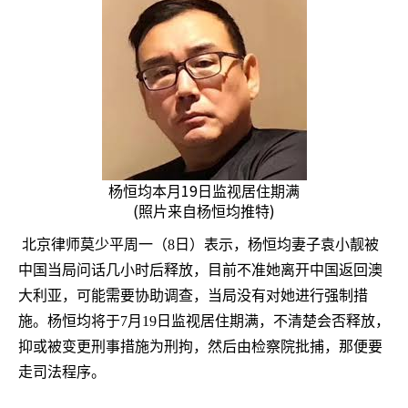
19
杨恒均本月
日监视居住期满
(
)
照片来自杨恒均推特
北京律师莫少平周一（
8
日）表示，杨恒均妻子袁小靓被
中国当局问话几小时后释放，目前不准她离开中国返回澳
大利亚，可能需要协助调查，当局没有对她进行强制措
施。杨恒均将于
7
月
19
日监视居住期满，不清楚会否释放，
抑或被变更刑事措施为刑拘，然后由检察院批捕，那便要
走司法程序。