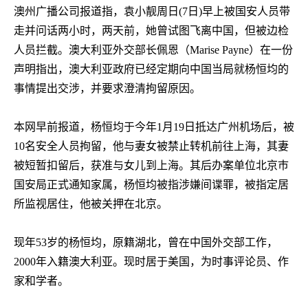
澳州广播公司报道指，袁小靓周日
(7
日
)
早上被国安人员带
走并问话两小时，两天前，她曾试图飞离中国，但被边检
人员拦截。澳大利亚外交部长佩恩（
Marise Payne
）在一份
声明指出，澳大利亚政府已经定期向中国当局就杨恒均的
事情提出交涉，并要求澄清拘留原因。
本网早前报道，杨恒均于今年
1
月
19
日抵达广州机场后，被
10
名安全人员拘留，他与妻女被禁止转机前往上海，其妻
被短暂扣留后，获准与女儿到上海。其后办案单位北京巿
国安局正式通知家属，杨恒均被指涉嫌间谍罪，被指定居
所监视居住，他被关押在北京。
现年
53
岁的杨恒均，原籍湖北，曾在中国外交部工作，
2000
年入籍澳大利亚。现时居于美国，为时事评论员、作
家和学者。