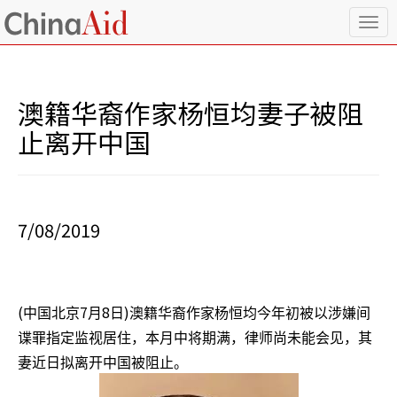
T
o
g
g
l
澳籍华裔作家杨恒均妻子被阻
e
n
止离开中国
a
v
i
g
a
7/08/2019
t
i
o
n
(
7
8
)
中国北京
月
日
澳籍华裔作家杨恒均今年初被以涉嫌间
谍罪指定监视居住，本月中将期满，律师尚未能会见，其
妻近日拟离开中国被阻止。