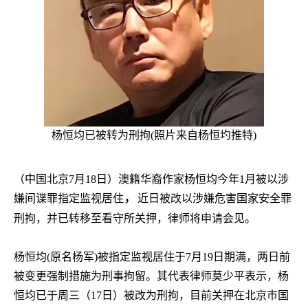
杨恒均已被转为刑拘
(
照片来自杨恒圴推特
)
（中国北京
7
月
18
日）澳籍华裔作家杨恒均今年
1
月被以涉
，
嫌间谍罪指定监视居住
近日被改以涉嫌危害国家安全罪
刑拘，并已转移至看守所关押，律师将申请会见。
杨恒均
(
原名杨军
)
被指定监视居住于
7
月
19
日期满，两日前
被变更强制措施为刑事拘留。
其代表律师莫少平表示，杨
恒均已于周三（
17
日）被改为刑拘，目前关押在北京巿国