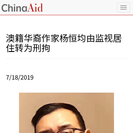
T
o
g
g
l
澳籍华裔作家杨恒均由监视居
e
n
住转为刑拘
a
v
i
g
a
7/18/2019
t
i
o
n