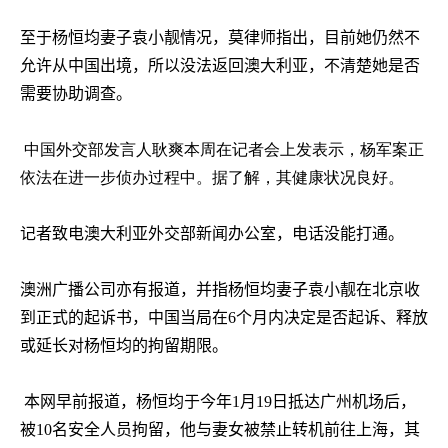
至于杨恒均妻子袁小靓情况，莫律师指出，目前她仍然不
允许从中国出境，所以没法返回澳大利亚，不清楚她是否
需要协助调查。
中国外交部发言人耿爽本周在记者会上发表示，杨军案正
依法在进一步侦办过程中。据了解，其健康状况良好。
记者致电澳大利亚外交部新闻办公室，电话没能打通。
澳洲广播公司亦有报道，并指杨恒均妻子袁小靓在北京收
到正式的起诉书，中国当局在
6
个月内决定是否起诉、释放
或延长对杨恒均的拘留期限。
本网早前报道，杨恒均于今年
1
月
19
日抵达广州机场后，
被
10
名安全人员拘留，他与妻女被禁止转机前往上海，其