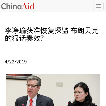
T
o
g
g
l
李净瑜获准恢复探监 布朗贝克
e
n
的狠话奏效？
a
v
i
g
a
4/22/2019
t
i
o
n