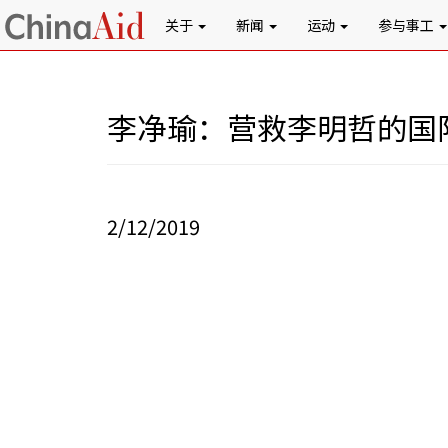
关于
新闻
运动
参与事工
李净瑜：营救李明哲的国
2/12/2019