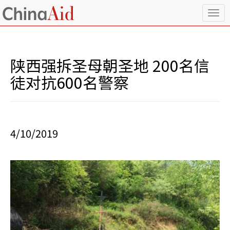
T
o
g
g
l
陕西强拆圣母朝圣地 200名信
e
n
徒对抗600名警察
a
v
i
g
a
4/10/2019
t
i
o
n