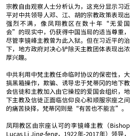
宗教自由观察人士分析认为，这充分显示习近
平对中共领导人邓、江、胡的宗教政策表现出
强烈不满，像凤翔教区在数十年“无爱国
会”的现实中，仍获得中国当局的适当尊重，
尽管李镜峰主教曾为此入狱。但在习近平的治
下，地方政府对决心铲除天主教团体表现出浓
厚兴趣。
中共利用中梵主教任命临时协议的保密性，大
搞黑箱操作，欺骗、诱导忠于梵蒂冈的地下教
会信徒和主教加入由它操控的爱国会组织，地
下主教及信徒正面临信仰良心和顺服宗座之间
的痛苦抉择，梵蒂冈则是“有苦也不能言”。
凤翔教区由宗座认可的李镜峰主教（Bishop
Lucas Li Jing-feng，1922年-2017年）领导，