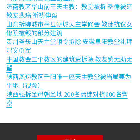
济南教区华山前王天主教：教堂被拆 圣像被砸
教友悲痛 祈祷伸冤
山东拆聊城市莘县朝城天主堂修会 教徒抗议女
修院被毁的部分建筑
贵州圣母山天主堂限令拆除 安徽阜阳教堂礼拜
唱义勇军
中国教会三个教区的建筑遭拆除 教友感无助无
望
陕西凤翔教区千阳唯一座天主教堂被当局夷为
平地（视频）
陕西强拆圣母朝圣地 200名信徒对抗600名警
察