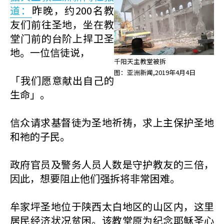
道：
昨晚，约200名教
友们前往圣地，坐在教
堂门前的台阶上捍卫圣
地。一位信徒说，
千阳天主教堂被拆
图：亚洲新闻,2019年4月4日
「我们愿意献出自己的
生命」。
信众请求基督徒为圣地祈祷，求上主保护圣地
和祂的子民。
政府官员及警务人员人数是守护教友的三倍，
因此，想要阻止他们强拆将非常困难。
牟家坪圣地位于陕西太白地区的山区内，这里
居民经济状况贫困。该教堂原为纪念耶稣圣心