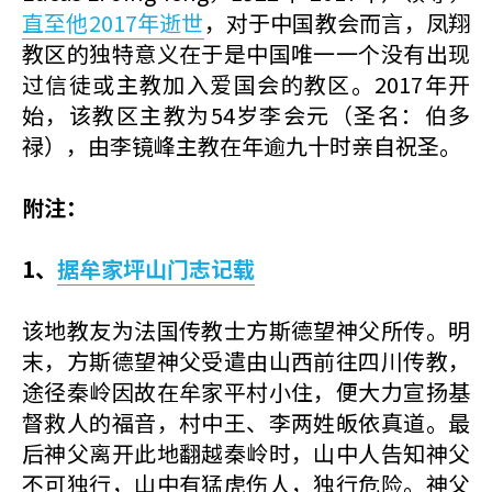
直至他2017年逝世
，对于中国教会而言，凤翔
教区的独特意义在于是中国唯一一个没有出现
过信徒或主教加入爱国会的教区。2017年开
始，该教区主教为54岁李会元（圣名：伯多
禄），由李镜峰主教在年逾九十时亲自祝圣。
附注：
1、
据牟家坪山门志记载
该地教友为法国传教士方斯德望神父所传。明
末，方斯德望神父受遣由山西前往四川传教，
途径秦岭因故在牟家平村小住，便大力宣扬基
督救人的福音，村中王、李两姓皈依真道。最
后神父离开此地翻越秦岭时，山中人告知神父
不可独行，山中有猛虎伤人，独行危险。神父