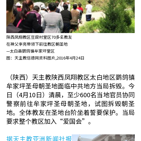
陕西凤翔教区豆腐村堂区70多名教友
在神父李亮带领下前往教区朝圣地
—太白县鹦鸽镇牟家坪堂区
图：天主教信德网资料图片,2016年4月24日
（陕西）天主教陕西凤翔教区太白地区鹦鸽镇
牟家坪圣母朝圣地面临中共地方当局拆毁。今
日（4月10日）清晨，至少600名当地官员协同
警察前往牟家坪圣母朝圣地，试图拆毁朝圣
地。全体教友在圣地台阶坐着誓要保护。当局
要求整个教区加入“爱国会”。
据天主教亚洲新闻社报