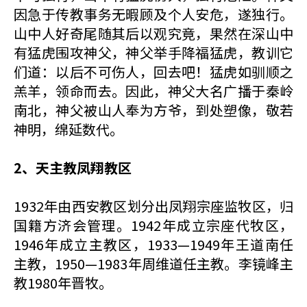
因急于传教事务无暇顾及个人安危，遂独行。
山中人好奇尾随其后以观究竟，果然在深山中
有猛虎围攻神父，神父举手降福猛虎，教训它
们道：以后不可伤人，回去吧！猛虎如驯顺之
羔羊，领命而去。因此，神父大名广播于秦岭
南北，神父被山人奉为方爷，到处塑像，敬若
神明，绵延数代。
2、天主教凤翔教区
1932年由西安教区划分出凤翔宗座监牧区，归
国籍方济会管理。1942年成立宗座代牧区，
1946年成立主教区，1933—1949年王道南任
主教，1950—1983年周维道任主教。李镜峰主
教1980年晋牧。