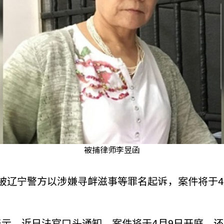
被捕律师李昱函
，被辽宁警方以涉嫌寻衅滋事等罪名起诉，案件将于
表示，近日法官口头通知，案件将于4月9日开庭，