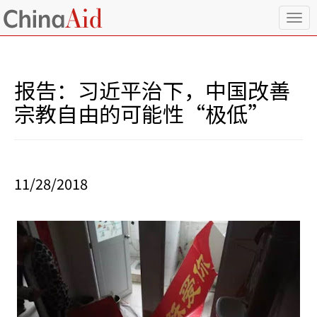
T
o
g
g
l
报告：习近平治下，中国改善
e
n
宗教自由的可能性“极低”
a
v
i
g
a
11/28/2018
t
i
o
n