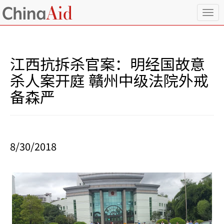
T
o
g
g
l
江西抗拆杀官案：明经国故意
e
n
杀人案开庭 贛州中级法院外戒
a
备森严
v
i
g
a
t
i
8/30/2018
o
n