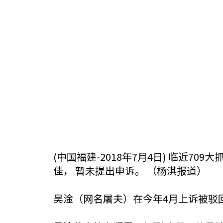
(中国褔建-2018年7月4日) 临近7
佳， 暂未提出申诉。 （杨淇报道）
吴淦（网名屠夫）在今年4月上诉被驳