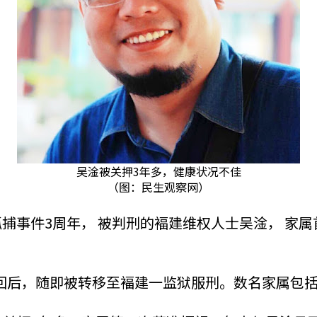
吴淦被关押3年多，健康状况不佳
（图：民生观察网）
09大抓捕事件3周年， 被判刑的褔建维权人士吴淦， 
回后，随即被转移至褔建一监狱服刑。数名家属包括