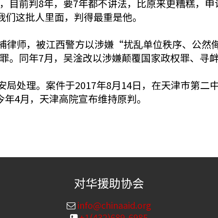
，目前判8年，要7年都不讲法，比原来更糟糕，申
9我们这批人里面，判得最重是他。
被捕律师，被江西警方以涉嫌“扰乱单位秩序、公然
罪。同年7月，吴淦改以涉嫌颠覆国家政权罪、寻
安局处理。案件于2017年8月14日，在天津巿第二
今年4月，天津高院宣布维持原判。
对华援助协会
info@chinaaid.org
+1(432)689-6985