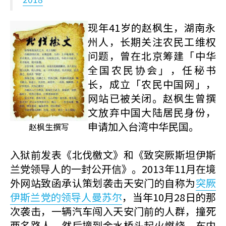
现年41岁的赵枫生，湖南永
州人，长期关注农民工维权
问题，曾在北京筹建「中华
全国农民协会」，任秘书
长，成立「农民中国网」，
网站已被关闭。赵枫生曾撰
文放弃中国大陆居民身份，
申请加入台湾中华民国。
赵枫生撰写
入狱前发表《北伐檄文》和《致突厥斯坦伊斯
兰党领导人的一封公开信》。2013年11月在境
外网站致函承认策划袭击天安门的自称为
突厥
伊斯兰党的领导人曼苏尔
，当年10月28日的那
次袭击，一辆汽车闯入天安门前的人群，撞死
两名路人，然后撞到金水桥头起火燃烧，车内