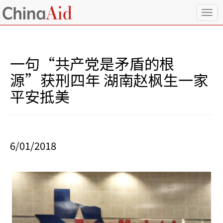
T
o
g
g
l
一句“共产党是矛盾的根
e
n
源”获刑四年 湖南赵枫生一家
a
平安抵美
v
i
g
a
t
i
6/01/2018
o
n