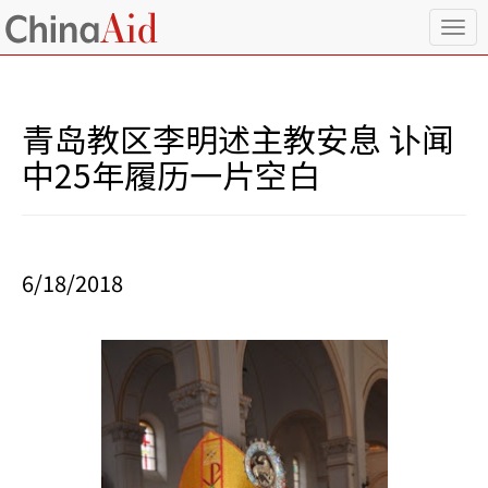
T
o
g
g
l
青岛教区李明述主教安息 讣闻
e
n
中25年履历一片空白
a
v
i
g
a
6/18/2018
t
i
o
n