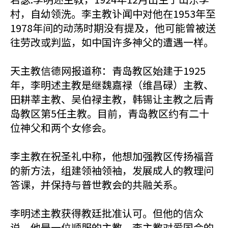
村，自幼领洗。李主教讣闻中对他在1953年至
1978年间的动荡时期没有提及，他可能曾被送
往劳改或判监，如中国许多神父的遭遇一样。
天主教信德网报道称：青岛教区始建于1925
年，李明述主教是继魏嘉禄（维昌碌）主教、
田耕莘主教、吴伯禄主教，韩锡让主教之后青
岛教区第5任主教。目前，青岛教区约有二十
位神父和两个女修会。
李主教在祝圣礼中称，他想加强教区传扬福音
的新方法，组建领袖领袖，发展成人的教理问
答课，并保持与普世教会的共融关系。
李明述主教获得教廷批准认可。但他的信众
说，他是一位顺服的主教，李主教对爱国会的