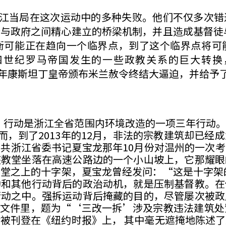
当局在这次运动中的多种失败。他们不仅多次错
与政府之间精心建立的桥梁机制，并且造成基督徒
衡可能正在趋向一个临界点，到了这个临界点将可
四世纪罗马帝国发生的一些政教关系的巨大转换
)，到公元313年康斯坦丁皇帝颁布米兰赦令终结大逼迫，并
”行动是浙江全省范围内环境改造的一项三年行动
 2013）。然而，到了2013年的12月，非法的宗教建
共浙江省委书记夏宝龙那年10月份对温州的一次
座教堂坐落在高速公路边的一个小山坡上，它那耀眼
堂之上的十字架，夏宝龙曾经发问：“这是十字架
动和其他行动背后的政治动机，就是压制基督教。在
行动之中。强拆运动背后掩藏的目的，尽管屡次被政
份内部文件里，题为“‘三改一拆’涉及宗教违法建筑
被刊登在《纽约时报》上， 其中毫无遮掩地陈述