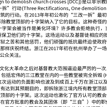
o demolish church crosses [DCC]
ee Rectifications, One demolition
筑的行动。在2013年年初公布的“三改一拆”最
把拆除教堂顶部的十字架纳入了它的目标。这种奇怪
十字架会被当作是美化环境？许多教会拒绝执行，
保卫他们的十字架。这场运动以及基督徒相应的抵抗从
牢狱之苦和其他惩罚，他们顽强的抵抗最终迫使政府
那样庆祝终结。浙江在2017年初在杭州举办了一
公众关注。
化大革命之后对基督教大范围逼迫最严厉的一次
括宏伟的三江教堂在内的一些教堂被完全拆毁 (Hao a
外，这次运动的负面影响也波及到成百上千万在浙江以及其他地方
没有达到其预期目的，即拆除浙江境内所有教堂顶部
堂顶部的十字架。这次运动也激化了官方认可的教会
在官方批准的教会及其团体（即“三自”）中的职