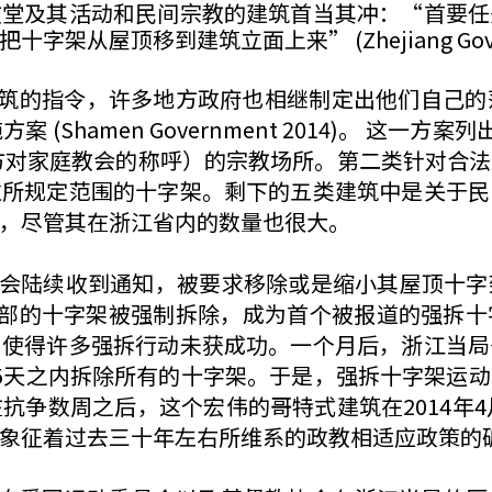
教堂及其活动和民间宗教的建筑首当其冲：“首要任
从屋顶移到建筑立面上来” (Zhejiang Govern
指令，许多地方政府也相继制定出他们自己的落实方
(Shamen Government 2014)。 这一
方对家庭教会的称呼）的宗教场所。第二类针对合
过所规定范围的十字架。剩下的五类建筑中是关于民
，尽管其在浙江省内的数量也很大。
教会陆续收到通知，被要求移除或是缩小其屋顶十
顶部的十字架被强制拆除，成为首个被报道的强拆
，使得许多强拆行动未获成功。一个月后，浙江当局
5天之内拆除所有的十字架。于是，强拆十字架运
抗争数周之后，这个宏伟的哥特式建筑在2014年4
过去三十年左右所维系的政教相适应政策的破裂 (Hao 