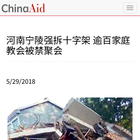
T
o
g
g
l
河南宁陵强拆十字架 逾百家庭
e
n
教会被禁聚会
a
v
i
g
a
5/29/2018
t
i
o
n