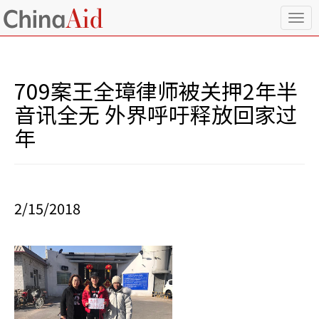
T
o
g
g
l
709案王全璋律师被关押2年半
e
n
音讯全无 外界呼吁释放回家过
a
年
v
i
g
a
t
i
2/15/2018
o
n