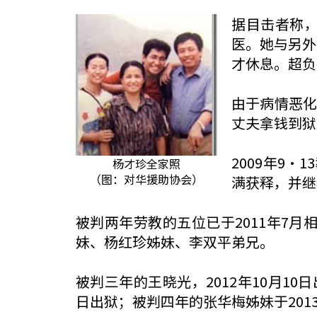
据目击者称，
医。她与另外
才休息。超负
由于病情恶
丈夫拿钱到狱
2009年9
杨才珍全家照
（图：对华援助协会）
满获释，并
被判两年劳教的五位已于2011年7
妹、杨红珍姊妹、李双平弟兄。
被判三年的王晓光，2012年10月10
日出狱；被判四年的张华梅姊妹于2013