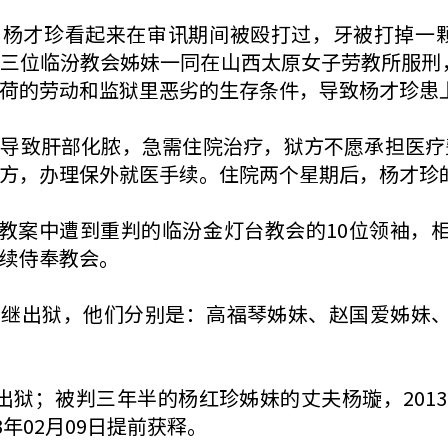
杨才珍看起来在审讯期间被殴打过，牙被打掉一颗
三位临汾教会姊妹一同在山西太原女子劳教所服刑，每
荷的劳动和监狱里恶劣的生存条件，导致杨才珍患
化导致肝部化脓，急需住院治疗，狱方不愿承担医疗
方，办理保外就医手续。住院两个星期后，杨才珍
·13教案中遭到重判的临汾金灯台教会的10位领袖，
继续侍奉教会。
月相继出狱，他们分别是：高福琴姊妹、赵国爱姊妹
日出狱；被判三年半的杨红珍姊妹的丈夫杨璇，2013年
年02月09日提前获释。