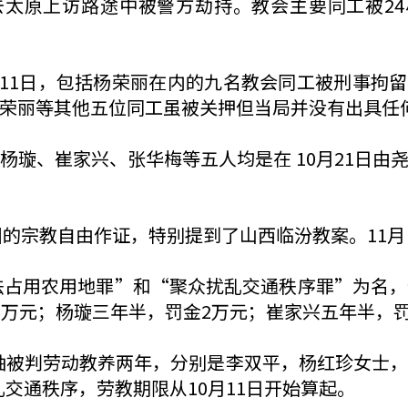
去太原上访路途中被警方劫持。教会主要同工被2
0月11日，包括杨荣丽在内的九名教会同工被刑事拘
荣丽等其他五位同工虽被关押但当局并没有出具任
杨璇、崔家兴、张华梅等五人均是在 10月21日由
国的宗教自由作证，特别提到了山西临汾教案。11月
非法占用农用地罪”和“聚众扰乱交通秩序罪”为名
1万元；杨璇三年半，罚金2万元；崔家兴五年半，
领袖被判劳动教养两年，分别是李双平，杨红珍女士，
交通秩序，劳教期限从10月11日开始算起。