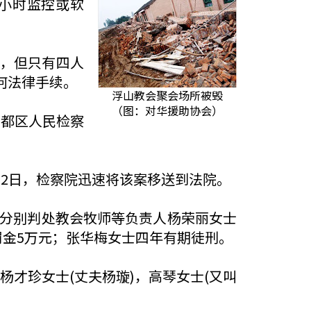
4小时监控或软
留，但只有四人
何法律手续。
浮山教会聚会场所被毁
（图：对华援助协会）
尧都区人民检察
 2日，检察院迅速将该案移送到法院。
，分别判处教会牧师等负责人杨荣丽女士
罚金5万元；张华梅女士四年有期徒刑。
杨才珍女士(丈夫杨璇)，高琴女士(又叫