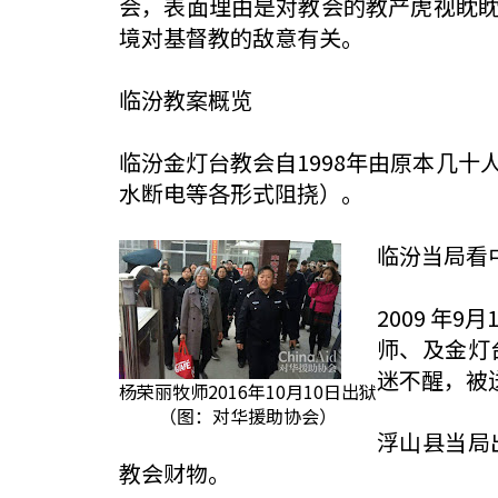
会，表面理由是对教会的教产虎视眈
境对基督教的敌意有关。
临汾教案概览
临汾金灯台教会自1998年由原本几十
水断电等各形式阻挠）。
临汾当局看
2009 年
师、及金灯
迷不醒，被
杨荣丽牧师2016年10月10日出狱
（图：对华援助协会）
浮山县当局
教会财物。