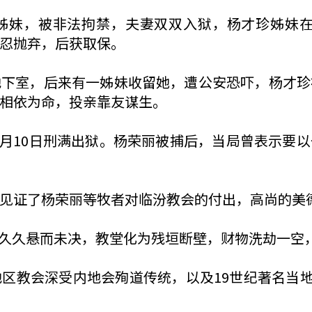
姊妹，被非法拘禁，夫妻双双入狱，杨才珍姊妹
忍抛弃，后获取保。
地下室，后来有一姊妹收留她，遭公安恐吓，杨才珍
相依为命，投亲靠友谋生。
10月10日刑满出狱。杨荣丽被捕后，当局曾表示
见证了杨荣丽等牧者对临汾教会的付出，高尚的美
，也久久悬而未决，教堂化为残垣断壁，财物洗劫一空
教会深受内地会殉道传统，以及19世纪著名当地教会