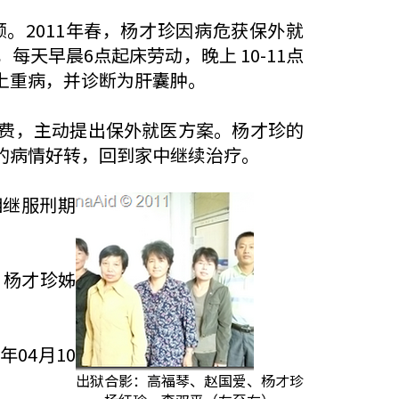
。2011年春，杨才珍因病危获保外就
天早晨6点起床劳动，晚上 10-11点
上重病，并诊断为肝囊肿。
费，主动提出保外就医方案。杨才珍的
的病情好转，回到家中继续治疗。
相继服刑期
、杨才珍姊
04月10
出狱合影：高福琴、赵国爱、杨才珍