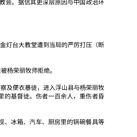
教会。据信其更深层原因与中国政治环
兴建金灯台大教堂遭到当局的严厉打压（断
但被杨荣丽牧师拒绝。
 余名警察及便衣暴徒，进入浮山县与杨荣丽牧
里的基督徒。伤者一百余人，重伤者昏
视、冰箱、汽车、厨房里的锅碗餐具等