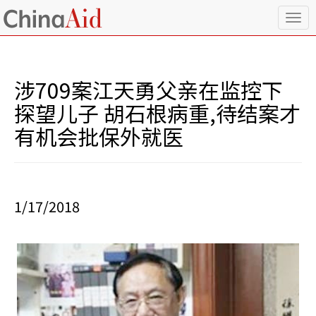
T
o
g
g
l
涉709案江天勇父亲在监控下
e
n
探望儿子 胡石根病重,待结案才
a
有机会批保外就医
v
i
g
a
t
i
1/17/2018
o
n