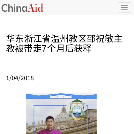
T
o
g
g
l
华东浙江省温州教区邵祝敏主
e
n
教被带走7个月后获释
a
v
i
g
a
1/04/2018
t
i
o
n