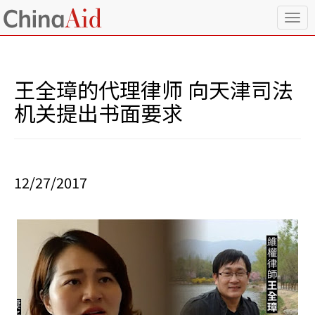
T
o
g
g
l
王全璋的代理律师 向天津司法
e
n
机关提出书面要求
a
v
i
g
a
12/27/2017
t
i
o
n