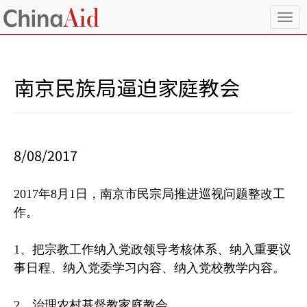
T
o
g
g
l
南京民族局逼迫家庭教会
e
n
a
v
i
8/08/2017
g
a
t
2017年8月1日，南京市民宗局推进巡视问题整改工
i
o
作。
n
1、把宗教工作纳入党政领导考核体系、纳入重要议
事日程、纳入党委学习内容、纳入党校教学内容。
2、治理农村基督教家庭教会。