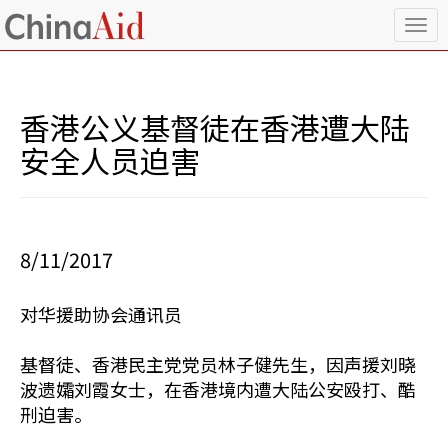
T
o
g
g
l
香港公义基督徒在香港遭大陆
e
n
安全人员迫害
a
v
i
g
a
8/11/2017
t
i
o
对华援助协会通讯员
n
基督徒、香港民主党党员林子健先生，因声援刘晓
波遗孀刘霞女士，在香港境内遭大陆公安殴打、酷
刑迫害。