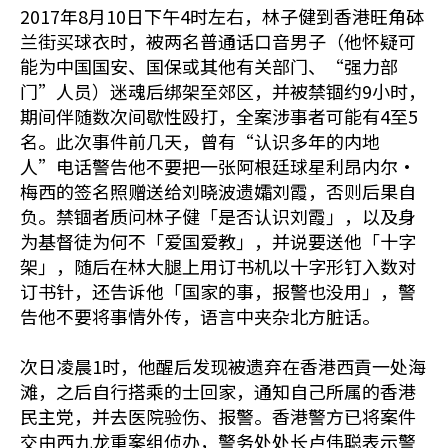
2017年8月10日下午4时左右，林子健到香港旺角砵
兰街买球衣时，被两名普通话口音男子（他怀疑可
能为中国国安、国保或其他有关部门、“强力部
门”人员）迷魂后绑架至郊区，并被禁锢约9小时，
期间伴随数次间歇性殴打，全案涉事者可能有4至5
名。此次事件前几天，曾有“认识多年的内地
人”电话警告他不要把一张阿根廷球星利昂内尔·
梅西的签名照赠送给刘晓波遗孀刘霞，否则后果自
负。禁锢者质问林子健「是否认识刘霞」，以及身
为基督徒为何不「爱国爱教」，并说要送他「十字
架」，随后在林大腿上用订书机以十字形钉入数对
订书针，还告诉他「国家的事，报警也没用」，警
告他不要将事情外传，语言中夹杂北方脏话。
次日凌晨1时，他醒后发现被遗弃在香港西貢一处海
滩，之后自行搭乘的士回家，通知自己所属的香港
民主党，并去医院验伤、报警。香港警方已将案件
交由西九龙重案组侦办，警务处处长卢伟聪表示警