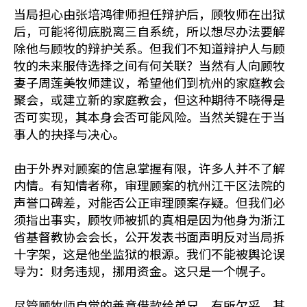
当局担心由张培鸿律师担任辩护后，顾牧师在出狱
后，可能将彻底脱离三自系统，所以想尽办法要解
除他与顾牧的辩护关系。但我们不知道辩护人与顾
牧的未来服侍选择之间有何关联？当然有人向顾牧
妻子周莲美牧师建议，希望他们到杭州的家庭教会
聚会，或建立新的家庭教会，但这种期待不晓得是
否可实现，其本身会否可能风险。当然关键在于当
事人的抉择与决心。
由于外界对顾案的信息掌握有限，许多人并不了解
内情。有知情者称，审理顾案的杭州江干区法院的
声誉口碑差，对能否公正审理顾案存疑。但我们必
须指出事实，顾牧师被抓的真相是因为他身为浙江
省基督教协会会长，公开发表书面声明反对当局拆
十字架，这是他坐监狱的根源。我们不能被舆论误
导为：财务违规，挪用资金。这只是一个幌子。
尽管顾牧师自觉的善意借款给弟兄，有所欠妥，甚