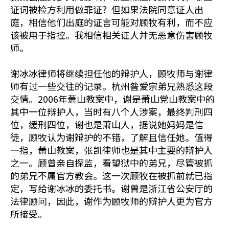
证词被检方利用做罪证？但如果法院同意证人出
庭，相信他们出庭的证言可能对顾牧有利，而不应
该被用于指控。我相信相关证人并无恶意伤害顾牧
师。
谢冰冰律师将继续担任他的辩护人，顾牧师与谢律
师有过一些交往的记录。杭州昝爱宗弟兄熟悉这段
交情。2006年萧山教案中，谢是萧山党山教案中的
其中一位辩护人，当时有八个人涉案，最终判刑四
位，缓刑四位，谢也是萧山人，据说她妈妈是信
徒，顾牧认为谢辩护的不错，了解且信任她。值得
一指，萧山教案，张凯律师也是其中主要的辩护人
之一。顾曾亲自探监，看望狱中的弟兄，尽管被抓
的弟兄不属官方教会。这一次顾牧在被抓前就已指
定，写给谢冰冰的委托书。谢曾是浙江省公安厅的
法律顾问，因此，谢作为顾牧师的辩护人更为官方
所接受。