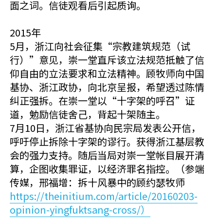
面之词。信徒观看后引起质询。
2015年
5月，浙江向社会征集“宗教建筑规范（试
行）”意见，崇一堂直斥该立法规范抵触了信
仰自由的立法要求和立法精神。顾牧师向中国
基协、浙江政协，向北京呈报，希望透过陈情
纠正强拆。在崇一堂以“十字架的呼召”证
道，勉励信徒舍己，背起十架随主。
7月10日，浙江省基协向民宗局发表公开信，
呼吁停止拆除十字架的谬行。获得浙江基层教
会的强力支持。随后当局对崇一堂帐目展开清
算，企图收集罪证，以经济罪名指控。（参端
传媒，邢福增：拆十风暴中的顾约瑟牧师
https://theinitium.com/article/20160203-
opinion-yingfuktsang-cross/）