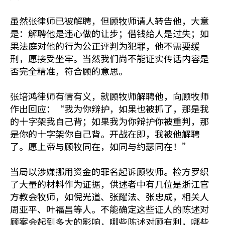
虽然张律师已被解聘，但顾牧师请人转告他，大意
是：解聘他是违心做的让步；借钱给人是过失；如
果法庭对他的行为公正评判为犯罪，他不需要缓
刑，愿接受坐牢。当然我们尚不能证实传话内容是
否完全精准，符合顾的意思。
张培鸿律师有情有义，就顾牧师解聘他，向顾牧师
作出回应：“我为你辩护，如果也被抓了，那是我
的十字架我自己背；如果我为你辩护你被重判，那
是你的十字架你自己背。开战在即，我被他解聘
了。愿上帝与顾牧同在，如同与约瑟同在！”
当局以涉嫌挪用资金的罪名起诉顾牧师。检方罗织
了大量的材料作为证据，供述者中有几位是浙江官
方教会牧师，如倪光道、张耀法、张忠成，相关人
周亚平、叶福昌等人。不能确定这些证人的陈述对
顾案会起到多大的影响，哪些陈述对顾有利，哪些