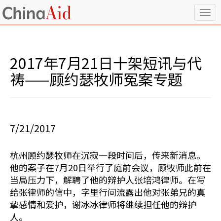
T
o
g
g
l
2017年7月21日十架短讯与代
e
n
祷——顾约瑟牧师冤案专题
a
v
i
g
a
7/21/2017
t
i
o
杭州顾约瑟牧师在沉寂一段时间后，传来新消息。
n
他的案子在7月20日举行了庭前会议，顾牧师此前在
当局压力下，解聘了他的辩护人张培鸿律师。在写
给张律师的信中，字里行间流露出他对张弟兄的真
挚感情和爱护，谢冰冰律师将继续担任他的辩护
人。