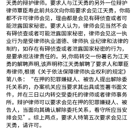
天勇的辩护律师。要求人与江天勇的另外一位辩护
律师覃臣寿此前共8次向你局要求会见江天勇，你局
都不许可律师会见，理由都是会见有碍侦查或者可
能泄露国家秘密。要求人认为，律师会见当然不会
有碍侦查或者可能泄露国家秘密，律师会见这一执
业行为是受律师执业道德、律师执 业纪律和法律的
制约，如存在有碍侦查或者泄露国家秘密的行为，
是要承担法律责任的。另,你局转交一份署名为江天
勇的解聘声明,该声明称江天勇解聘了要求人和覃臣
寿律师,根据《关于依法保障律师执业权利的规定》
第八条：“在押的犯罪嫌疑人、被告人提出解除委
托关系的，办案机关应当要求其出具或签署书面文
件，并在三日以内转交受委托的律师或者律师事务
所。辩护律师可以要求会见在押的犯罪嫌疑人、被
告人，当面向其确认解除委托关系，看守所应当安
排会见”。综上两点，要求人特第五次要求会见江
天勇，请许可。