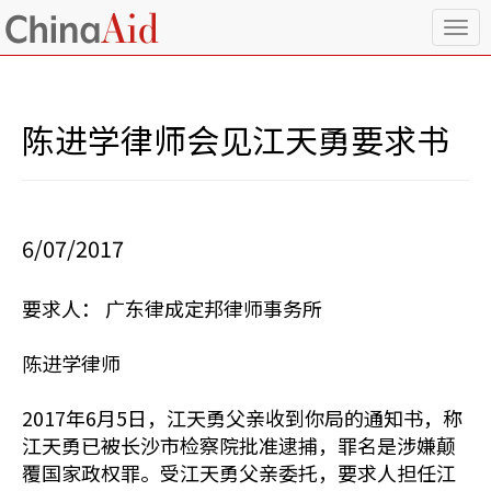
T
o
g
g
l
陈进学律师会见江天勇要求书
e
n
a
v
i
6/07/2017
g
a
t
要求人： 广东律成定邦律师事务所
i
o
n
陈进学律师
2017年6月5日，江天勇父亲收到你局的通知书，称
江天勇已被长沙市检察院批准逮捕，罪名是涉嫌颠
覆国家政权罪。受江天勇父亲委托，要求人担任江