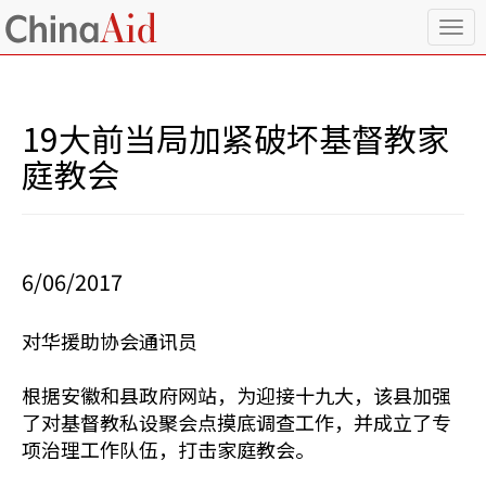
T
o
g
g
l
19大前当局加紧破坏基督教家
e
n
庭教会
a
v
i
g
a
6/06/2017
t
i
o
对华援助协会通讯员
n
根据安徽和县政府网站，为迎接十九大，该县加强
了对基督教私设聚会点摸底调查工作，并成立了专
项治理工作队伍，打击家庭教会。