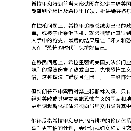
希拉里和特朗普当天都试图在演讲中给美
朗普则全程提及希拉里16次，批评她在各
在控枪问题上，希拉里追随总统奥巴马的
单，或被禁止乘坐飞机，就必须禁止其得
人手中的枪支，最后的结果是让“坏人和
人在“恐怖的时代”保护好自己。
在移民问题上，希拉里强调美国执法部门
境”的提法伤害了热爱自由、仇恨恐怖主
倍，这种做法“错误且危险”，正中恐怖
但特朗普重申需暂时禁止穆斯林入境，只
经对美欧或其盟友实施恐怖主义的国家和
更强调穆斯林群体必须向当局交出隐藏其
他还反指希拉里和奥巴马所维护的移民体
马”更可怕的计划，会让仇视妇女和同性