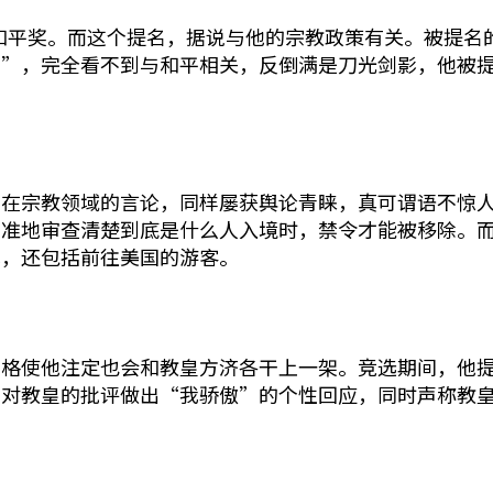
贝尔和平奖。而这个提名，据说与他的宗教政策有关。被提
国”，完全看不到与和平相关，反倒满是刀光剑影，他被
，在宗教领域的言论，同样屡获舆论青睐，真可谓语不惊
精准地审查清楚到底是什么人入境时，禁令才能被移除。
林，还包括前往美国的游客。
性格使他注定也会和教皇方济各干上一架。竞选期间，他
上对教皇的批评做出“我骄傲”的个性回应，同时声称教