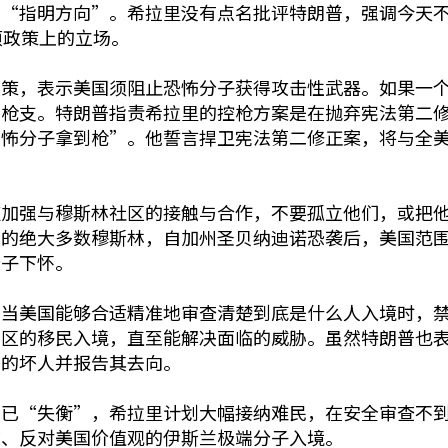
国“指明方向”。希拉里没有点名批评特朗普，强调今天
项政策上的立场。
政策，表示美国须阻止恐怖分子获得攻击性武器。如果一
到枪支。特朗普指责希拉里的控枪方案是在抛弃宪法第二
恐怖分子拿到枪”。他誓言捍卫宪法第二修正案，将与全
应加强与穆斯林社区的接触与合作，不要孤立他们，或把
义的绝大多数穆斯林，自加州圣贝纳迪诺恐袭后，美国范
分子下怀。
有当美国能够合适精准地审查清楚到底是什么人入境时，
地区的移民入境，直至能解决面临的威胁。虽然特朗普也
中的坏人并报告其去向。
系已“失衡”，希拉里计划大幅接纳难民，在安全审查不
恋、反对美国价值观的伊斯兰极端分子入境。