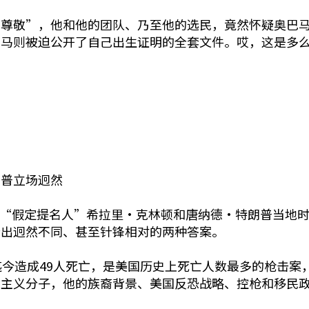
尊敬”，他和他的团队、乃至他的选民，竟然怀疑奥巴马是
巴马则被迫公开了自己出生证明的全套文件。哎，这是多
朗普立场迥然
两党“假定提名人”希拉里•克林顿和唐纳德•特朗普当地
给出迥然不同、甚至针锋相对的两种答案。
迄今造成49人死亡，是美国历史上死亡人数最多的枪击案，
端主义分子，他的族裔背景、美国反恐战略、控枪和移民