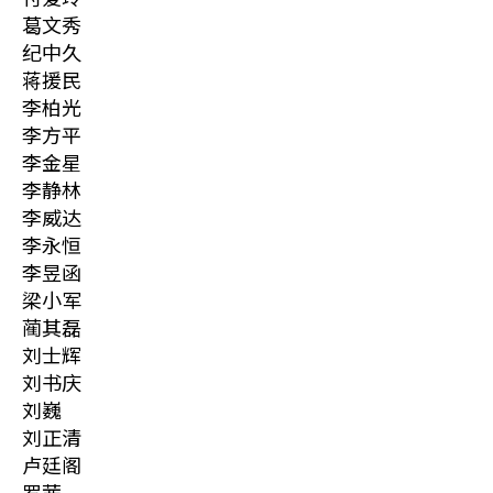
葛文秀
纪中久
蒋援民
李柏光
李方平
李金星
李静林
李威达
李永恒
李昱函
梁小军
蔺其磊
刘士辉
刘书庆
刘巍
刘正清
卢廷阁
罗茜