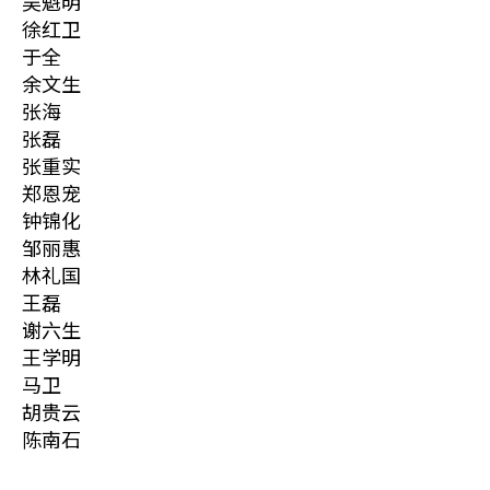
吴魁明
徐红卫
于全
余文生
张海
张磊
张重实
郑恩宠
钟锦化
邹丽惠
林礼国
王磊
谢六生
王学明
马卫
胡贵云
陈南石