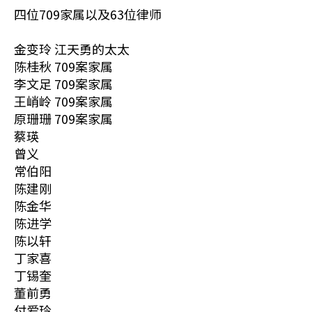
四位709家属以及63位律师
金变玲 江天勇的太太
陈桂秋 709案家属
李文足 709案家属
王峭岭 709案家属
原珊珊 709案家属
蔡瑛
曾义
常伯阳
陈建刚
陈金华
陈进学
陈以轩
丁家喜
丁锡奎
董前勇
付爱玲