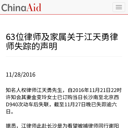
T
o
g
g
l
63位律师及家属关于江天勇律
e
n
师失踪的声明
a
v
i
g
a
11/28/2016
t
i
o
知名人权律师江天勇先生，自2016年11月21日22时
n
许知会其妻金变玲女士已订购当日长沙南至北京西
D940次动车后失联，截至11月27日晚已失踪逾六
日。
据悉，江律师此赴长沙是为看望被捕律师同行谢阳