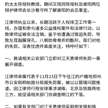
的太太陈桂秋教授。期间又陪同陈桂秋及谢阳两位
辩护律师去长沙看守所了解谢阳的会见事宜。
江律师执业以来，长期活跃于人权捍卫工作第一
线，办理和参与诸多公益维权案件和法律行动，以
致律师证被非法注销。鉴于他遭遇过强迫失踪、导
致左耳鼓膜穿孔、八根肋骨骨折的酷刑，我们对他
的失踪，深表忧虑并高度关注，特呼吁如下：
一、敦请相关公安部门立即对江天勇律师失踪一事
展开调查。
江律师亲属代表于11月23日下午往江的户籍地郑州
市公安局桐柏路分局报失踪案，被以以管辖问题推
诿。因江律师行程安排事涉湖南、北京及铁路两地
三方，故促请相关部门协调查明江的下落。
二、如果有关部门对江天勇律师采取相关强制措