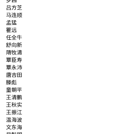
吕方芝
马连顺
孟猛
瞿远
任全牛
舒向新
隋牧清
覃臣寿
覃永沛
唐吉田
滕彪
童朝平
王清鹏
王秋实
王振江
温海波
文东海