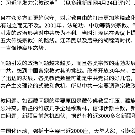
：习近平发力宗教改革”（见多维新闻网4月24日评论）
而且在众多方面更趋保守，对宗教自由的打压更加地精致
比有过之而无不及。2001年，法轮功、中功等新兴宗教
题引发的政治形势对中共极为不利。当时江泽民在会议上
的五大传统宗教）的路线。江泽民以及后来的胡锦涛时代
，一直保持高压态势。
教问题引发的政治问题越来越多，而且各类宗教的蓬勃发
中共，感到中国各宗教对其的挑战。改革开放30年来，
有了迅猛的发展，各类教徒数量可能是中共党员的好几倍
和共产主义理论的式微和危机，所以中共一定要调整宗教
宗教问题。如西藏问题的重要原因是藏传佛教受打压，藏
激烈冲突。新疆的维族几乎全是穆斯林，信仰伊斯兰教，
由问题，新疆目前危机四伏，据说有将近3000多名新疆
中国化运动，强拆十字架已近2000座，天怒人怨，引起