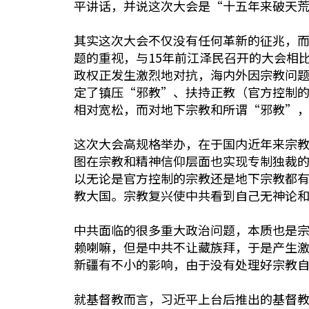
平讲话，并说这次大会是“十五年来破天荒
其实这次大会不仅没有任何革新的征兆，
题的重视，与15年前江泽民召开的大会相
政权正发生激烈地对抗，海内外因宗教问
定了镇压“邪教”、扶持正教（官方控制
相对宽松，而对地下宗教和所谓“邪教”
这次大会高规格举办，在于国内近年来宗
图在宗教和精神信仰层面也实现专制独裁的
以无论是官方控制的宗教还是地下宗教都
教大国。宗教复兴使中共看到自己无神论
中共面临的很多重大政治问题，本质也是
赖喇嘛，但是中共不让藏族拜，于是产生
新疆有不小的影响，由于没有处理好宗教自
就基督教而言，习近平上台后推出的基督教