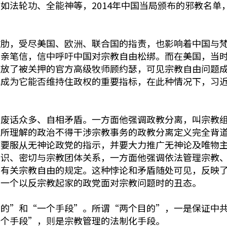
如法轮功、全能神等，2014年中国当局颁布的邪教名单
肋，受尽美国、欧洲、联合国的指责，也影响着中国与梵
交亲笔信，信中呼吁中国对宗教自由松绑。而在美国，当
释放了被关押的官方高级牧师顾约瑟，可见宗教自由问题
也成为它能否维持住政权的重要指标，在此种情况下，习
是废话众多、自相矛盾。一方面他强调政教分离，叫宗教
世所理解的政治不得干涉宗教事务的政教分离定义完全背
教要服从无神论政党的指示，并要大力推广无神论及唯物
知识、密切与宗教团体关系，一方面他强调依法管理宗教
中有关宗教自由的规定。这种悖论和矛盾随处可见，反映
出一个以反宗教起家的政党面对宗教问题时的丑态。
目的”和“一个手段”。所谓“两个目的”，一是保证中
一个手段”，则是宗教管理的法制化手段。