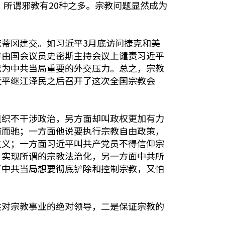
，所谓邪教有20种之多。宗教问题显然成为
蒂冈建交。如习近平3月底访问捷克和美
时由国会议员史密斯主持会议上谴责习近平
成为中共当局重要的外交压力。总之，宗教
近平继江泽民之后召开了这次全国宗教会
组织不干涉政治，另方面却叫政权更加有力
道而驰；一方面他说要执行宗教自由政策，
主义；一方面习近平叫共产党员不得信仰宗
、实现所谓的宗教法治化，另一方面中共所
了中共当局想要彻底铲除和控制宗教，又怕
共对宗教事业的绝对领导，二是保证宗教的