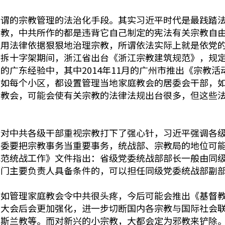
所谓的宗教管理的法治化手段。其实习近平时代是最践踏
教，中共所作的都是违背它自己制定的宪法有关宗教自由
是用法律依据狠狠地治理宗教，所谓依法实际上就是依党
年拆十字架期间，浙江省出台《浙江宗教建筑规范》，规
的广东经验中，其中2014年11月的广州市推出《宗教
比如每个小区，都设置管理当地家庭教会的居委会干部，
理教会，可能会使有关宗教的法律法规出台很多，但这些
会对中共各级干部重视宗教打下了强心针，习近平强调各
党委要把宗教事务当重要事务，统战部、宗教局的地位可
规范统战工作》文件指出：省级党委统战部部长一般由同
部门主要负责人具备条件的，可以担任同级党委统战部副
，如管理家庭教会令中共很头疼，今后可能会推出《基督
次大会后会更加强化，进一步切断国内各宗教与国际社会
伊斯兰教等。而对新兴的小宗教，大都会定为邪教来铲除