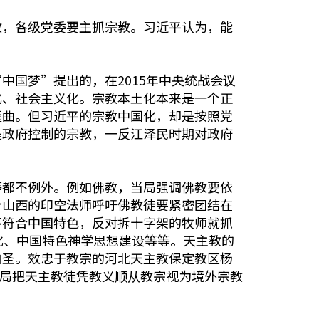
教，各级党委要主抓宗教。习近平认为，能
国梦”提出的，在2015年中央统战会议
化、社会主义化。宗教本土化本来是一个正
歪曲。但习近平的宗教中国化，却是按照党
是政府控制的宗教，一反江泽民时期对政府
等都不例外。例如佛教，当局强调佛教要依
个山西的印空法师呼吁佛教徒要紧密团结在
不符合中国特色，反对拆十字架的牧师就抓
化、中国特色神学思想建设等等。天主教的
自圣。效忠于教宗的河北天主教保定教区杨
当局把天主教徒凭教义顺从教宗视为境外宗教