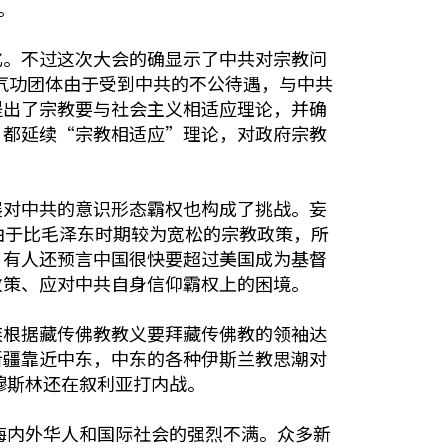
。
化。不过这次大会的确显示了中共对宗教问
、气功团体由于受到中共的不公待遇，与中共
提出了宗教要与社会主义相适应理论，并确
，都延续“宗教相适应”理论，对政府宗教
展对中共的意识形态霸权也构成了挑战。妄
由于比毛泽东时期较为宽松的宗教政策，所
，有人还预言中国很快要超过美国成为基督
政策、应对中共自身信仰霸权上的困境。
族根据藏传佛教教义要拜藏传佛教的领袖达
新疆靠近中东，中东的各种伊斯兰教思潮对
穆斯林还在叙利亚打内战。
海内外华人和国际社会的强烈不满。众多新