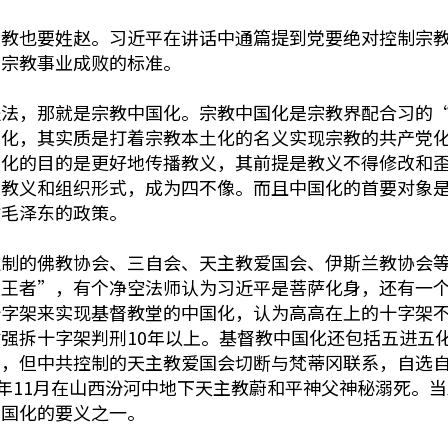
宗教也要姓赵。习近平在讲话中通篇提到党要绝对控制宗
断宗教事业成败的标准。
法，那就是宗教中国化。宗教中国化是宗教界配合习的“中
国化，其实质是打着宗教本土化的名义实现宗教的共产党
土化的目的是更好地传播教义，其前提是教义不得修改和
己教义和组织形式，成为四不像。而且中国化的首要对象
时毛泽东的政策。
控制的佛教协会、三自会、天主教爱国会、伊斯兰教协会
畏王者”，有个净空法师认为习近平是菩萨化身，还有一
十字架来实现基督教堂的中国化，认为高高在上的十字架
强拆十字架判刑10年以上。基督教中国化还包括五进五
宗，但中共控制的天主教爱国会切断与梵蒂冈联系，自选
去年11月在山西汾河中地下天主教蔚和平神父神秘溺死。
中国化的要义之一。