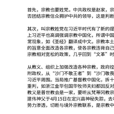
首先，宗教也要姓党。中共政权是赵家，
否团结宗教信众拥护中共的领导，这是判
其次，叫宗教姓党在习近平时代有了新的提
上习近平也高调强调宗教中国化，所谓中
常现象，如《圣经》翻译成中文。宗教本
的旨意全面改造各宗教，使各宗教违背自
宗教相对宽松的政策，几乎回到“文革”
从教义、组织上加强改造各种宗教，政府
附政权，从“沙门不敬王者”到“沙门敬
习近平周围。当局推广基督教中国化，拆
重判，如浙江金华包国华牧师夫妇都因反对
教义是普世教会是一家，要听从梵蒂冈教
建伟神父于4月15日在定兴县神秘失踪，
势力渗透，切断与境外宗教联系，是宗教