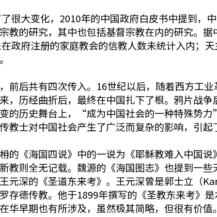
有了很大变化，2010年的中国政府白皮书中提到
宗教的研究，其中也包括基督宗教在内的研究。据中
未在政府注册的家庭教会的信教人数未统计入内；天
。
，前后共有四次传入。16世纪以后，随着西方工业
来，历经曲折后，最终在中国扎下了根。鸦片战争
的历史舞台上，“成为中国社会的一种特殊势力”[
传教士对中国社会产生了广泛而复杂的影响，引起
枏的《海国四说》中的一说为《耶稣教难入中国说
新教则全无记载。魏源的《海国图志》也提到一些
圣道东来考》。王元深曾是郭士立（Karl Friedri
存德传教。他于1899年撰写的《圣教东来考》是
在华早期也有所涉及，虽然极其简略，但很有价值