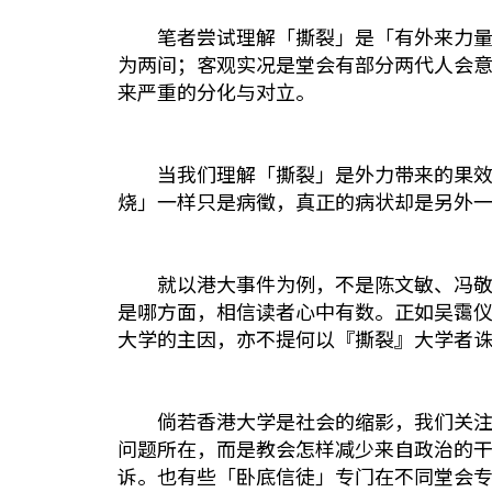
笔者尝试理解「撕裂」是「有外来力量把
为两间；客观实况是堂会有部分两代人会
来严重的分化与对立。
当我们理解「撕裂」是外力带来的果效，
烧」一样只是病徵，真正的病状却是另外
就以港大事件为例，不是陈文敏、冯敬恩
是哪方面，相信读者心中有数。正如吴霭仪
大学的主因，亦不提何以『撕裂』大学者诛，
倘若香港大学是社会的缩影，我们关注不
问题所在，而是教会怎样减少来自政治的
诉。也有些「卧底信徒」专门在不同堂会专