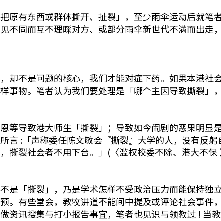
原有东西或群体撕开、扯裂」，至少雨伞运动后就笔者
意见不同而互不理睬对方、或部分雨伞新世代不满而出走
却不是问题的核心，我们才能对症下药。如果本港社会
一样事物。笔者认为我们要处理是「哪个主因导致撕裂」
等导致港大师生「撕裂」；导致如今闹剧的恶果明显是
所言 :「声称委任陈文敏会『撕裂』大学的人，没有反
撕裂社会者不用下台。」(〈滥权校委不除、港大不保 〉，
是「撕裂」，乃是学术怎样不受政治压力而能保持独立
干预。有些堂会，教牧讲道不能间中提及或评论社会事件
做资讯搜集与打小报告事宜，笔者也见识与领教过 ! 当