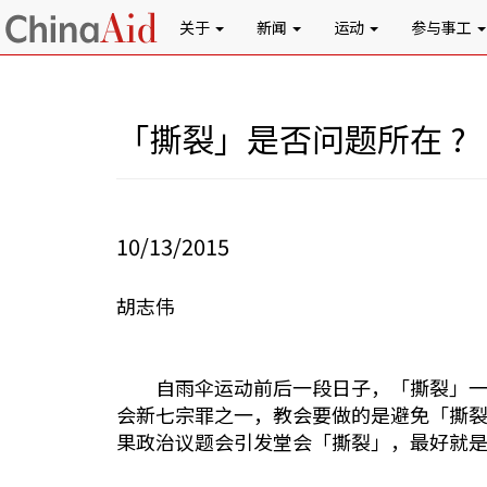
关于
新闻
运动
参与事工
「撕裂」是否问题所在 ?
10/13/2015
胡志伟
自雨伞运动前后一段日子，「撕裂」一字
会新七宗罪之一，教会要做的是避免「撕
果政治议题会引发堂会「撕裂」，最好就