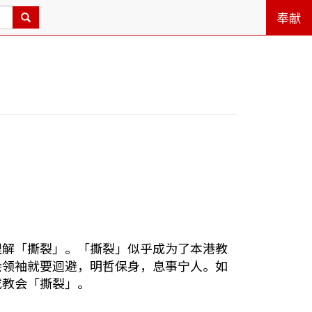
奉献
解「撕裂」。「撕裂」似乎成为了本港教
会领袖就要迴避，明哲保身，息事宁人。如
成教会「撕裂」。