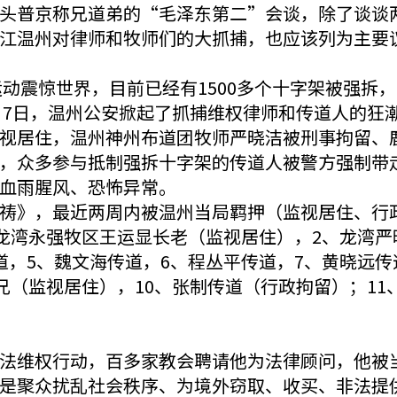
头普京称兄道弟的“毛泽东第二”会谈，除了谈谈
江温州对律师和牧师们的大抓捕，也应该列为主要
运动震惊世界，目前已经有1500多个十字架被强
9月7日，温州公安掀起了抓捕维权律师和传道人的狂
视居住，温州神州布道团牧师严晓洁被刑事拘留、
，众多参与抵制强拆十字架的传道人被警方强制带
血雨腥风、恐怖异常。
祷》，最近两周内被温州当局羁押（监视居住、行
州龙湾永强牧区王运显长老（监视居住），2、龙湾严
，5、魏文海传道，6、程丛平传道，7、黄晓远传
兄（监视居住），10、张制传道（行政拘留）；11
法维权行动，百多家教会聘请他为法律顾问，他被
是聚众扰乱社会秩序、为境外窃取、收买、非法提