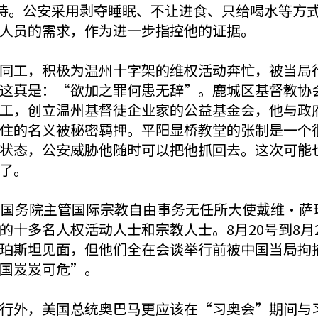
虐待。公安采用剥夺睡眠、不让进食、只给喝水等方
人员的需求，作为进一步指控他的证据。
同工，积极为温州十字架的维权活动奔忙，被当局
这真是：“欲加之罪何患无辞”。鹿城区基督教协
工，创立温州基督徒企业家的公益基金会，他与政
住的名义被秘密羁押。平阳显桥教堂的张制是一个
状态，公安威胁他随时可以把他抓回去。这次可能
了。
院主管国际宗教自由事务无任所大使戴维•萨珀斯坦（Da
的十多名人权活动人士和宗教人士。8月20号到8月
珀斯坦见面，但他们全在会谈举行前被中国当局拘
国岌岌可危”。
行外，美国总统奥巴马更应该在“习奥会”期间与