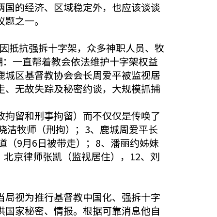
两国的经济、区域稳定外，也应该谈谈
议题之一。
拆，因抵抗强拆十字架，众多神职人员、牧
潮：一直帮着教会依法维护十字架权益
鹿城区基督教协会会长周爱平被监视居
走、无故失踪及秘密约谈，大规模抓捕
政拘留和刑事拘留）而不仅仅是传唤了
晓洁牧师（刑拘）；3、鹿城周爱平长
道（9月6日被带走）；8、潘丽约姊妹
、北京律师张凯（监视居住），12、刘
当局视为推行基督教中国化、强拆十字
供国家秘密、情报。根据可靠消息他自