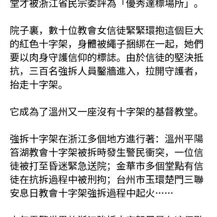
堂才被浙江省民宗委評為「優秀達標場所」。
院子裏，數十位教會女信徒緊緊環抱這個巨大
的紅色十字架，身體被繩子捆綁在一起，她們
要以肉身守護信仰的標誌。由於信徒的堅決抵
抗，三百名強拆人員鑿牆進入，拉開守護者，
抬走十字架。
它成為了溫州又一座沒有十字架的基督教堂。
強拆十字架在浙江多個地方進行著：溫州平陽
笞湖教會十字架被拆時發生警民衝突，一位信
徒被打至昏迷緊急送院；金華市多個堂點有信
徒在抗拆過程中被刑拘；台州市玉環楚門三聯
安息日教會十字架強拆過程中起火……