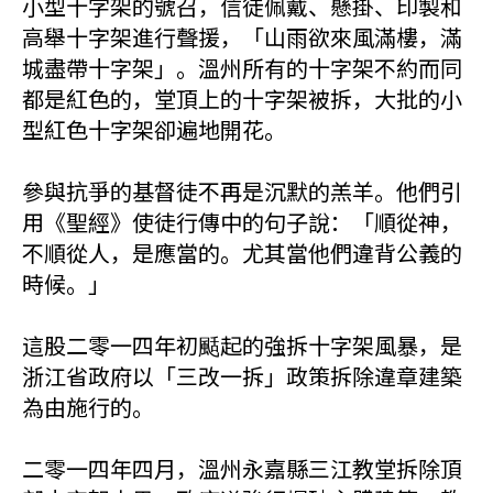
小型十字架的號召，信徒佩戴、懸掛、印製和
高舉十字架進行聲援，「山雨欲來風滿樓，滿
城盡帶十字架」。溫州所有的十字架不約而同
都是紅色的，堂頂上的十字架被拆，大批的小
型紅色十字架卻遍地開花。
參與抗爭的基督徒不再是沉默的羔羊。他們引
用《聖經》使徒行傳中的句子說：「順從神，
不順從人，是應當的。尤其當他們違背公義的
時候。」
這股二零一四年初颳起的強拆十字架風暴，是
浙江省政府以「三改一拆」政策拆除違章建築
為由施行的。
二零一四年四月，溫州永嘉縣三江教堂拆除頂