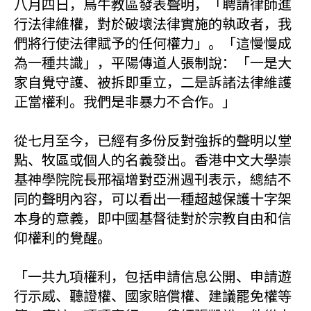
八月四日，烏牛教區發表聲明，「聘請律師進
行法律維權，對於破壞法律實施的執政者，我
們將行使法律賦予的任何權力」。「這慢慢成
為一種共識」，平陽傳道人張制說：「一是大
家自覺守護、被拆即重立，二是訴諸法律維護
正當權利。我們是非暴力不合作。」
從七月至今，已經有多份反對強拆的聲明以堂
點、牧區或個人的名義發出。香港中文大學崇
基神學院院長邢福增對亞洲週刊表示，總結不
同的聲明內容，可以看出一種超越保護十字架
本身的意義，即中國基督徒對於宗教自由和信
仰權利的覺醒。
「一共九項權利，包括申請信息公開、申請遊
行示威、聽證權、國家賠償權、建議罷免權等