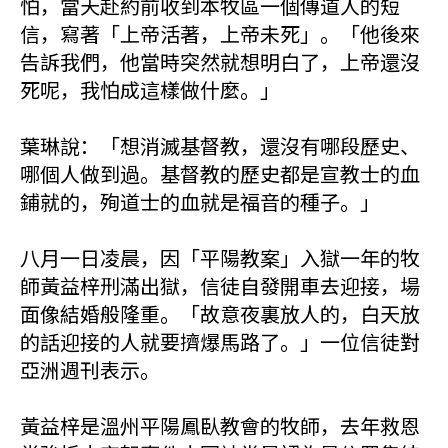
怕，當天赴約前收到本牧區一個傳道人的短
信，寫著「上帝活著，上帝未死」。「他後來
告訴我們，他當時突然就想明白了，上帝還沒
死呢，我怕成這樣做什麼。」
葉琳說：「想消滅基督教，還沒有哪段歷史、
哪個人做到過。基督教的歷史都是宣教士的血
鋪就的，殉道士的血就是福音的種子。」
八月一日凌晨，因「平陽教案」入獄一年的牧
師黃益梓刑滿出獄，信徒自發開車去迎接，場
面像結婚般隆重。「故意夜裏放人的，白天放
的話迎接的人就要擠爆馬路了。」一位信徒對
亞洲週刊表示。
黃益梓是溫州平陽鳳臥教會的牧師，去年救恩