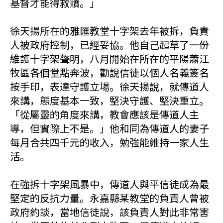
基督才能得救贖。」
徐天揚所在的雅匯教堂十字架去年被拆，負責
人被政府控制，已經妥協。他自己起草了一份
維護十字架聲明，八月開始在所在的平陽蕭江
牧區各個堂點奔波，勸說信徒以個人名義簽名
按手印，表達守護立場。徐天揚說，就傳道人
來講，態度基本一致，堅決守護、堅決重立。
「從屬靈的角度來講，教會應該是傳道人主
導，但實際上不是。」他和同為傳道人的妻子
每月合共四千元的收入，勉強能維持一家人生
活。
在強拆十字架風暴中，傳道人與平信徒成為最
堅定的反抗力量。永嘉縣某教堂的負責人曾被
政府約談，當地信徒說，該負責人對此非常害