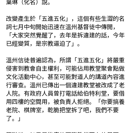
葉琳（化名）說。
改變產生於「五進五化」，這個有些生澀的名
詞七月中旬開始迅速在溫州基督徒中傳開，
「大家突然覺醒了，去年是拆違建的話，今年
已經變質，是宗教逼迫了」。
溫州信徒普遍認為，所謂「五進五化」將嚴重
侵害到教會自主權利，可能佔用教堂聚會點做
文化活動中心，甚至可能對道人的講道內容進
行審查。溫州已傳出一個違建教堂被改成了老
人院。有政府人員曾打電話給伯特利堂，要借
用四樓的空間用，被負責人拒絕。「你要搞養
老院、棋牌室，乾脆把堂拆了吧，我們不要
了。」