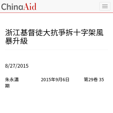
T
o
g
g
l
浙江基督徒大抗爭拆十字架風
e
n
暴升級
a
v
i
g
a
8/27/2015
t
i
o
朱永瀟 2015年9月6日 第29卷 35
n
期