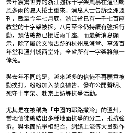
去年震驚世界的浙江強拆十字架風暴在這個颱
風多雨的夏天捲土重來。消息人士告訴亞洲週
刊，截至今年七月底，浙江省已有一千七百座
教堂的十字架被拆。八月至今仍持續有強拆行
動，預估總數已接近兩千座。而最新消息顯
示，除了屬於文物古跡的杭州思澄堂、寧波百
年堂和溫州城西堂外，全省所有十字架將無一
倖免。
與去年不同的是，越來越多的信徒不再願意被
動挨打，紛紛加入禁食禱告、發布公開聲明、
死守十字架、赴京上訪等抗爭活動。
尤其是在被稱為「中國的耶路撒冷」的溫州，
當地信徒總結出多種地面抗爭的分工，抵抗強
拆。與地面抗爭相配合，網絡上流傳大量製作