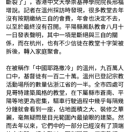
斷裂了」，香港中文大學崇基神學院院長邢福
增說。記者在溫州採訪時發現，很多教堂去年
沒有按期繳納三自的會費，年會也決定不去，
以至於最終沒有召開。平陽縣鳳臥教會八月十
一日發表聲明，其中一項是斷絕與三自的關
係，而在杭州，也有不少信徒在教堂十字架被
拆後，轉入家庭聚會。
在被稱作「中國耶路撒冷」的溫州，九百萬人
口中，基督徒有一百二十萬。溫州已登記宗教
活動場所的數量佔浙江省的一半。全市四處可
見哥特建築風格的教堂，在下屬縣市蒼南、平
陽等地更為密集，驅車行駛過程中幾乎每隔幾
分鐘就會看到一座，佔地面積之大、裝修之華
麗，毫無疑問是目光範圍內最搶眼的建築。然
而去年以來，它們中的一部分已經沒有了頂端