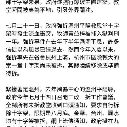
部十字架未果，政府遂強行爆破主體建築，教
堂瞬間被夷為平地，引發外界關注。
七月二十一日，政府強拆溫州平陽救恩堂十字
架時發生流血衝突，牧師黃益梓被捕入獄判刑
一年。強拆事件在去年下半年漸漸平息，許多
信徒以為風暴已經過去。然而今年入夏以來，
強拆率先在省會杭州上演，杭州市區除較大的
崇一堂十字架尚未被拆，其餘陸續移除或準備
待拆。
緊接著是溫州，去年風暴中心的溫州平陽縣，
政府今年七月十四日召開三改一拆工作會議，
全縣所有未拆教堂收到口頭通知，要求自行拆
除十字架，限期是八月底。金華、台州、麗水
均有十字架被拆，網上流傳通知，政府擬在九