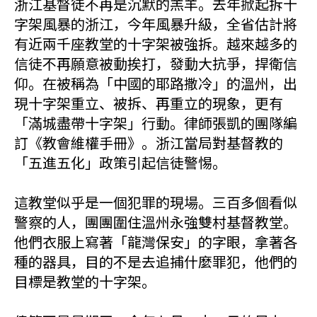
浙江基督徒不再是沉默的羔羊。去年掀起拆十
字架風暴的浙江，今年風暴升級，全省估計將
有近兩千座教堂的十字架被強拆。越來越多的
信徒不再願意被動挨打，發動大抗爭，捍衛信
仰。在被稱為「中國的耶路撒冷」的溫州，出
現十字架重立、被拆、再重立的現象，更有
「滿城盡帶十字架」行動。律師張凱的團隊編
訂《教會維權手冊》。浙江當局對基督教的
「五進五化」政策引起信徒警惕。
這教堂似乎是一個犯罪的現場。三百多個看似
警察的人，團團圍住溫州永強雙村基督教堂。
他們衣服上寫著「龍灣保安」的字眼，拿著各
種的器具，目的不是去追捕什麼罪犯，他們的
目標是教堂的十字架。