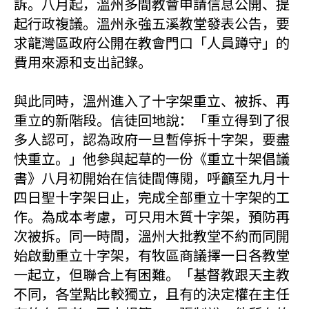
訴。八月起，溫州多間教會申請信息公開、提
起行政複議。溫州永強五溪教堂發表公告，要
求龍灣區政府公開在教會門口「人員蹲守」的
費用來源和支出記錄。
與此同時，溫州進入了十字架重立、被拆、再
重立的新階段。信徒回地說：「重立得到了很
多人認可，認為政府一旦暫停拆十字架，要盡
快重立。」他參與起草的一份《重立十架倡議
書》八月初開始在信徒間傳閱，呼籲至九月十
四日聖十字架日止，完成全部重立十字架的工
作。為成本考慮，可只用木質十字架，預防再
次被拆。同一時間，溫州大批教堂不約而同開
始啟動重立十字架，有牧區商議擇一日各教堂
一起立，但聯合上有困難。「基督教跟天主教
不同，各堂點比較獨立，且有的決定權在主任