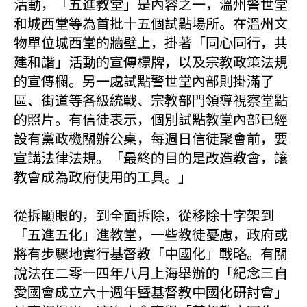
活動，「五進教堂」是內容之一，溫州警世堂
和城西堂等為首批十五個試點場所。在溫州文
物單位城西堂的牆壁上，掛著「同心同行，共
建和諧」活動的宣傳標牌，以及宗教政策法規
的宣傳欄。另一處試點警世堂內部則掛滿了
區、街道等各級統戰、宗教部門領導視察堂點
的照片。有信徒表示，個別試點教堂內部已經
設有黨政機關辦公桌，每週日信徒聚會前，要
宣講法律法規。「最終的目的是改造教會，讓
教會成為政府使用的工具。」
從拆顯眼的，到全面拆除，從移除十字架到
「五進五化」進教堂，一些教徒憂慮，政府或
將有步驟地實行基督教「中國化」戰略。有關
說法在二零一四年八月上海舉辦的「紀念三自
愛國會成立六十週年暨基督教中國化研討會」