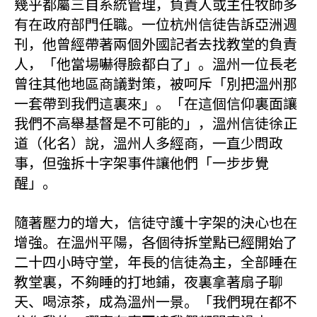
幾乎都屬三自系統管理，負責人或主任牧師多
有在政府部門任職。一位杭州信徒告訴亞洲週
刊，他曾經帶著兩個外國記者去找教堂的負責
人，「他當場嚇得臉都白了」。溫州一位長老
曾往其他地區商議對策，被呵斥「別把溫州那
一套帶到我們這裏來」。「在這個信仰裏面讓
我們不高舉基督是不可能的」，溫州信徒徐正
道（化名）說，溫州人多經商，一直少問政
事，但強拆十字架事件讓他們「一步步覺
醒」。
隨著壓力的增大，信徒守護十字架的決心也在
增強。在溫州平陽，各個待拆堂點已經開始了
二十四小時守堂，年長的信徒為主，全部睡在
教堂裏，不夠睡的打地鋪，夜裏拿著扇子聊
天、喝涼茶，成為溫州一景。「我們現在都不