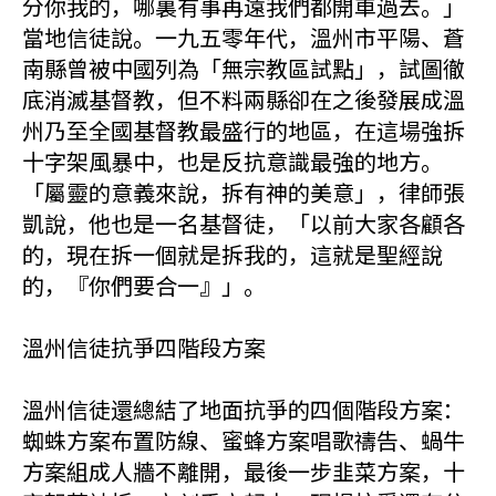
分你我的，哪裏有事再遠我們都開車過去。」
當地信徒說。一九五零年代，溫州市平陽、蒼
南縣曾被中國列為「無宗教區試點」，試圖徹
底消滅基督教，但不料兩縣卻在之後發展成溫
州乃至全國基督教最盛行的地區，在這場強拆
十字架風暴中，也是反抗意識最強的地方。
「屬靈的意義來說，拆有神的美意」，律師張
凱說，他也是一名基督徒，「以前大家各顧各
的，現在拆一個就是拆我的，這就是聖經說
的，『你們要合一』」。
溫州信徒抗爭四階段方案
溫州信徒還總結了地面抗爭的四個階段方案：
蜘蛛方案布置防線、蜜蜂方案唱歌禱告、蝸牛
方案組成人牆不離開，最後一步韭菜方案，十