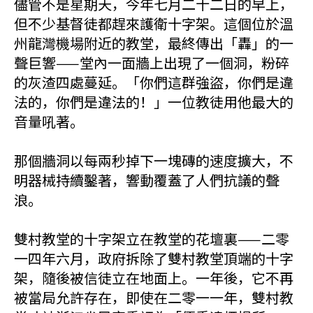
儘管不是星期天，今年七月二十二日的早上，
但不少基督徒都趕來護衛十字架。這個位於溫
州龍灣機場附近的教堂，最終傳出「轟」的一
聲巨響——堂內一面牆上出現了一個洞，粉碎
的灰渣四處蔓延。「你們這群強盜，你們是違
法的，你們是違法的！」一位教徒用他最大的
音量吼著。
那個牆洞以每兩秒掉下一塊磚的速度擴大，不
明器械持續鑿著，響動覆蓋了人們抗議的聲
浪。
雙村教堂的十字架立在教堂的花壇裏——二零
一四年六月，政府拆除了雙村教堂頂端的十字
架，隨後被信徒立在地面上。一年後，它不再
被當局允許存在，即使在二零一一年，雙村教