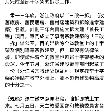
月完成全部十字架的拆除工作。
二零一三年底，浙江政府以「三改一拆」（改
舊廠房、舊民居房、舊村落建築和拆除違章建
築）名義，計劃三年內實施大拆大建「首長工
程」項目，專門成立了事關宗教建築的「三改
一拆」辦公室，目的是拆除全省教堂上的十字
架及個別違章宗教建築。但一直沒有法律依
據，即使證件齊全的教堂也難逃十字架被拆的
命運。今年五月，浙江省建設廳等部門起草了
一份《浙江省宗教建築規範》，規定教堂十字
架必須貼在教堂外牆上，並不超過建築物高度
的十分之一。
《規範》還在徵求意見階段，強拆即捲土重
來。七月五日，天主教愛國會和教務委員會發