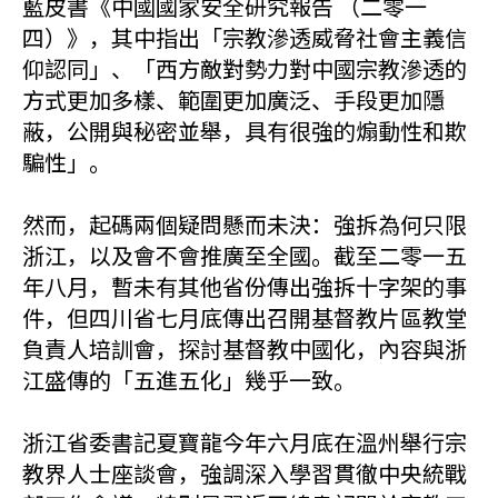
藍皮書《中國國家安全研究報告 （二零一
四）》，其中指出「宗教滲透威脅社會主義信
仰認同」、「西方敵對勢力對中國宗教滲透的
方式更加多樣、範圍更加廣泛、手段更加隱
蔽，公開與秘密並舉，具有很強的煽動性和欺
騙性」。
然而，起碼兩個疑問懸而未決：強拆為何只限
浙江，以及會不會推廣至全國。截至二零一五
年八月，暫未有其他省份傳出強拆十字架的事
件，但四川省七月底傳出召開基督教片區教堂
負責人培訓會，探討基督教中國化，內容與浙
江盛傳的「五進五化」幾乎一致。
浙江省委書記夏寶龍今年六月底在溫州舉行宗
教界人士座談會，強調深入學習貫徹中央統戰