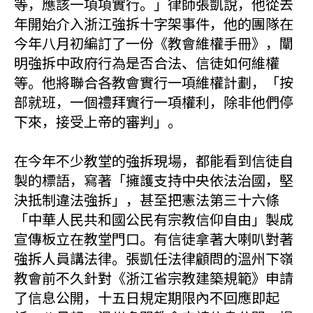
等，應該一項項實行。」律師張凱說，他從去
年開始介入浙江強拆十字架事件，他的團隊在
今年八月初編訂了一份《教會維權手冊》，闡
明強拆中政府行為是否合法、信徒如何維權
等。他將聯合各教會實行一項維權計劃，「按
部就班，一個禮拜實行一項權利，除非他們停
下來，接受上帝的審判」。
在今年不少教堂的強拆現場，都能看到信徒自
製的標語，寫著「擁護支持中央依法治國，堅
決抵制違法強拆」，甚至把憲法第三十六條
「中華人民共和國公民有宗教信仰自由」製成
宣傳板立在教堂門口。有信徒拿著大喇叭對著
強拆人員講法律。張凱任法律顧問的溫州下嶺
教會前不久針對《浙江省宗教建築規範》申請
了信息公開，十五日規定期限內不回應即起