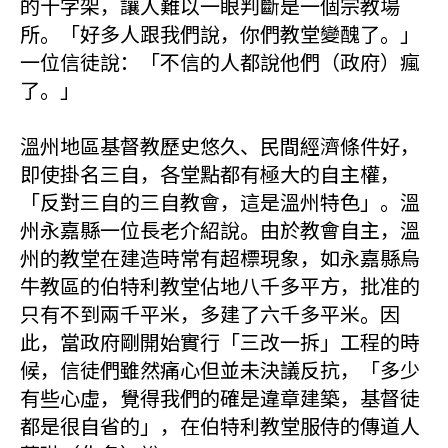
的十字架，讓人難以一眼判斷是一個宗教場
所。「好多人跟我們說，你們教堂變醜了。」
一位信徒說：「不信的人都說他們（政府）瘋
了。」
溫州地區基督教歷史悠久、民間經濟條件好，
即使掛名三自，各堂點都有極大的自主權，
「反對三自的三自教會，這是溫州特色」。溫
州永嘉縣一位長老介紹說。由於教會自主，溫
州的教堂在建造時常有超標現象，如永嘉縣烏
牛教區的伯特利教堂佔地八千多平方，批准的
只有不到兩千平米，多建了六千多平米。因
此，當政府剛開始實行「三改一拆」工程的時
候，信徒們雖然痛心但並未決議反抗，「多少
有些心虛，覺得我們的確是違章建築，基督徒
都是很自省的」，在伯特利教堂服侍的傳道人