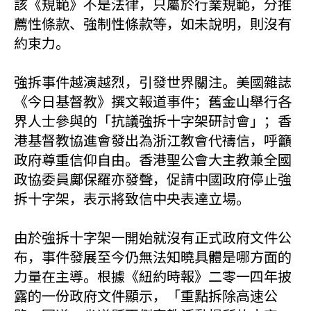
該《規範》不是法律，只屬於行業規範，分推
薦性條款、強制性條款等，如未說明，則沒有
約束力。
強拆事件越演越烈，引發世界關注。美國雜誌
《今日基督教》撰文報道事件；舊金山舉行各
界人士參與的「抗議強拆十字架研討會」；香
港基督教協進會發出為浙江教會代禱信，呼籲
政府尊重信仰自由。香港聖公會大主教兼全國
政協委員鄺保羅亦發聲，促請中國政府停止強
拆十字架，表示將致信中央表達立場。
由於強拆十字架一開始就沒有正式政府文件公
布，事件發展至今仍無法知曉具體是哪方面的
力量在主導。根據《紐約時報》二零一四年披
露的一份政府文件顯示，「重點拆除高速公