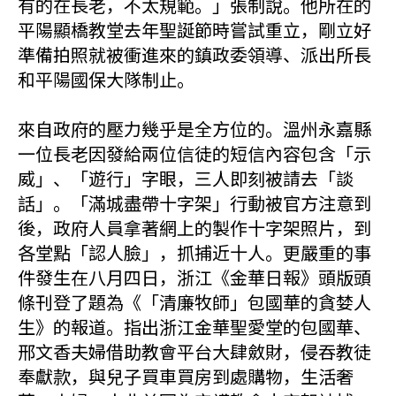
有的在長老，不太規範。」張制說。他所在的
平陽顯橋教堂去年聖誕節時嘗試重立，剛立好
準備拍照就被衝進來的鎮政委領導、派出所長
和平陽國保大隊制止。
來自政府的壓力幾乎是全方位的。溫州永嘉縣
一位長老因發給兩位信徒的短信內容包含「示
威」、「遊行」字眼，三人即刻被請去「談
話」。「滿城盡帶十字架」行動被官方注意到
後，政府人員拿著網上的製作十字架照片，到
各堂點「認人臉」，抓捕近十人。更嚴重的事
件發生在八月四日，浙江《金華日報》頭版頭
條刊登了題為《「清廉牧師」包國華的貪婪人
生》的報道。指出浙江金華聖愛堂的包國華、
邢文香夫婦借助教會平台大肆斂財，侵吞教徒
奉獻款，與兒子買車買房到處購物，生活奢