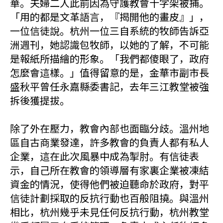
華。夫婦二人此前因為守護教會十字架被捕。
「用的都是文革語言，『揭開他的畫皮』」，
一位信徒說。杭州一位三自系統的牧師告訴亞
洲週刊，她認識包牧師，以她的了解，不可能
是報紙所描繪的形象。「我們都傻眼了，政府
怎麼會這樣。」值得留意的是，金華市副市長
盛秋平曾任永嘉縣委書記，去年三江教堂被強
拆後獲提拔。
除了外在壓力，教會內部也面臨分歧。溫州地
區自古商業發達，許多教會的負責人都有私人
企業，這在此次風暴中成為掣肘。有信徒表
示，自己所在教會的領導層有家裏企業被凍結
資金的情況，使得他們被迫聽命於政府，對平
信徒計劃採取的反抗行動也百般阻撓。與溫州
相比，杭州幾乎未見任何反抗行動，杭州教堂