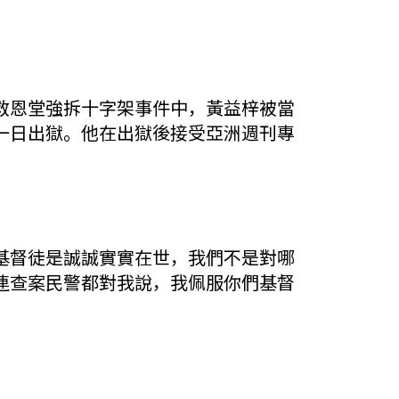
救恩堂強拆十字架事件中，黃益梓被當
一日出獄。他在出獄後接受亞洲週刊專
基督徒是誠誠實實在世，我們不是對哪
連查案民警都對我說，我佩服你們基督