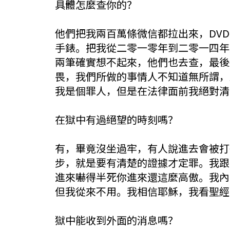
具體怎麼查你的？
他們把我兩百萬條微信都拉出來，DV
手錶。把我從二零一零年到二零一四年
兩筆確實想不起來，他們也去查，最後
畏，我們所做的事情人不知道無所謂，
我是個罪人，但是在法律面前我絕對清
在獄中有過絕望的時刻嗎？
有，畢竟沒坐過牢，有人說進去會被打
步，就是要有清楚的證據才定罪。我跟
進來嚇得半死你進來還這麼高傲。我內
但我從來不用。我相信耶穌，我看聖經
獄中能收到外面的消息嗎？