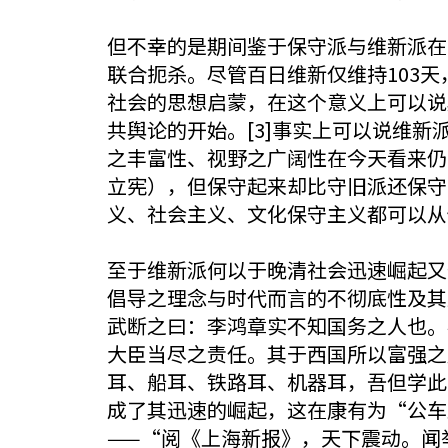
但不幸的是期间鉴于保守派与维新派在
联合扼杀。尽管百日维新仅维持103
社会的思想启蒙，在这个意义上可以说
共舆论的开始。[3]事实上可以说维
之丰富性、视野之广阔性在今天看来仍
立宪），但保守起来却比守旧派还保守
义、社会主义、文化保守主义都可以从
至于维新派何以于晚清社会迅速崛起又
倡导之理念与时代而言的不彻底性及其
武断之曰：李鸿章实不知国务之人也。
大臣当尽之责任。其于西国所以富强之
耳、船耳、铁路耳、机器耳，吾但学此
成了其迅速的崛起，这在康有为“公车
——“阅《上海新报》，天下震动。闻举