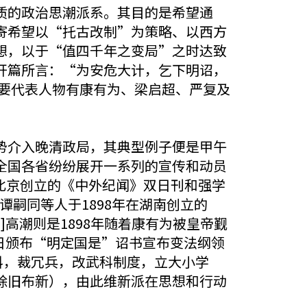
质的政治思潮派系。其目的是希望通
寄希望以“托古改制”为策略、以西方
想，以于“值四千年之变局”之时达致
开篇所言：“为安危大计，乞下明诏，
主要代表人物有康有为、梁启超、严复及
势介入晚清政局，其典型例子便是甲午
全国各省纷纷展开一系列的宣传和动员
在北京创立的《中外纪闻》双日刊和强学
谭嗣同等人于1898年在湖南创立的
2]高潮则是1898年随着康有为被皇帝觐
1日颁布“明定国是”诏书宣布变法纲领
科，裁冗兵，改武科制度，立大小学
除旧布新），由此维新派在思想和行动