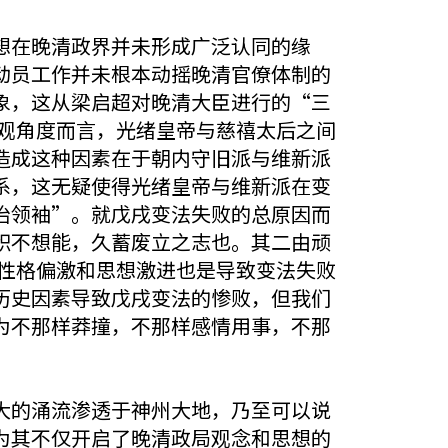
想在晚清政界并未形成广泛认同的缘
动员工作并未根本动摇晚清官僚体制的
象，这从梁启超对晚清大臣进行的“三
主观角度而言，光绪皇帝与慈禧太后之间
造成这种因素在于朝内守旧派与维新派
系，这无疑使得光绪皇帝与维新派在变
治领袖”。就戊戌变法失败的总原因而
积不想能，久蓄废立之志也。其二由顽
的性格偏激和思想激进也是导致变法失败
历史因素导致戊戌变法的惨败，但我们
为不那样莽撞，不那样感情用事，不那
大的涌流渗透于神州大地，乃至可以说
为其不仅开启了晚清政局观念和思想的