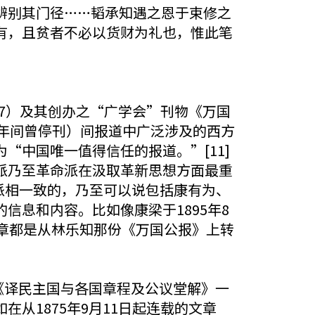
辨别其门径……韬承知遇之恩于束修之
有，且贫者不必以货财为礼也，惟此笔
1907）及其创办之“广学会”刊物《万国
989年间曾停刊）间报道中广泛涉及的西方
中国唯一值得信任的报道。”[11]
派乃至革命派在汲取革新思想方面最重
派相一致的，乃至可以说包括康有为、
息和内容。比如像康梁于1895年8
章都是从林乐知那份《万国公报》上转
《译民主国与各国章程及公议堂解》一
从1875年9月11日起连载的文章