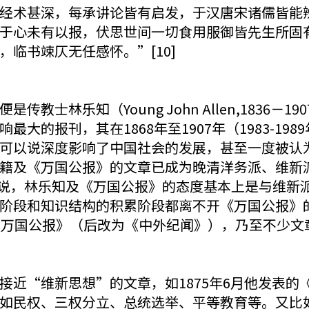
经术甚深，每承讲论皆有启发，于汉唐宋诸儒皆能
于心未有以报，伏思世间一切食用服御皆先生所固
临书竦仄无任感怀。”[10]
教士林乐知（Young John Allen,1836－
大的报刊，其在1868年至1907年（1983-1
可以说深度影响了中国社会的发展，甚至一度被认为“
籍及《万国公报》的文章已成为晚清洋务派、维新
想来说，林乐知及《万国公报》的态度基本上是与维新
阶段和知识结构的积累阶段都离不开《万国公报》的信
《万国公报》（后改为《中外纪闻》），乃至不少文
接近“维新思想”的文章，如1875年6月他发表的
民权、三权分立、总统选举、平等教育等。又比如在