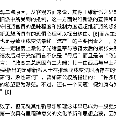
观二点原因，从客观方面来说，其源于维新派之思
旧派中所受到的抵制，这一方面说维新派的宣传和
守旧派官员的愚昧程度和抵制力度远超维新派的想
新思想所具有的恐惧心理可以探出缘由。[6]而从
也是导致戊戌变法最终“流产”的主要因素之一，
在一定程度上激化了光绪皇帝与慈禧太后的紧张关
禧太后对于光绪而言不仅是“母后”而且是前“政
言：“政变之总原因有二大端：其一由西后与皇上
必须要指出的是维新派人士在推动戊戌变法时所存在
萧何，败也萧何”，曾如萧公权所指出的：“许多
的希望更为渺茫。不过，还有一个问题：假如康有
[8]
败了，但无疑其维新思想和理念却早已成为一股强
第一次具有里程碑意义的文化革新和思想启蒙，因