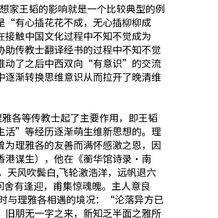
维新思想家王韬的影响就是一个比较典型的例
是“有心插花花不成，无心插柳柳成
在接触中国文化过程中不知不觉成为
协助传教士翻译经书的过程中不知不觉
推动了之后中西双向“有意识”的交流
中逐渐转换思维意识从而拉开了晚清维
57）、理雅各等传教士起了主要作用，即王韬
生活”等经历逐渐萌生维新思想的。理
曾为理雅各的友善而满怀感激之恩，因
香港谋生），他在《蘅华馆诗录·南
，天风吹鬓白,飞轮激浩洋，远帆退六
问舍有逢迎，甫集惊魂魄。主人意良
当时与理雅各相遇的境况：“沦落异方已
，旧朋无一字之来，新知乏半面之雅所