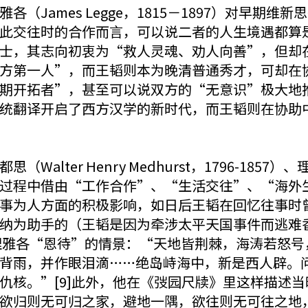
（James Legge，1815－1897）对早期
此交往时的合作而言，可以说二者的人生境遇都算
士，其志向初衷为“救人灵魂、劝人向善”，但却
方第一人”，而王韬则本为晚清普通秀才，可却在
期开拓者”，甚至可以说双方的“无意识”极大地
统翻译开启了西方汉学的新时代，而王韬则在协助
alter Henry Medhurst，1796-18
过程中借由“工作合作”、“生活交往”、“海外
事为人方面的积极影响，如日后王韬在回忆往事时
纳为助手的（王韬是因为牵涉太平天国事件而逃难
被理雅各“恩待”的情景：“天地皆荆棘，海涛若怒号
背雨，并作眼泪滴……绝岛峙海中，新是西人辟。
仇核。”[9]此外，他在《弢园尺牍》里这样描述
欲归则无可归之家，避地一隅，欲往则无可往之地