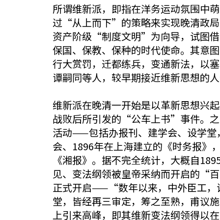
所谓维新派，即指在洋务运动氛围中萌
过“从上而下”的策略来实现晚清政局
资产阶级“制度文明”为向导，试图借
保国、保教、保种的时代使命。其意图
行大赏罚，迁都练兵，变通新法，以塞
谭嗣同等人，较早期接近维新思想的人
维新派在晚清一开始是以革新思想兴起
战败后所引发的“公车上书”事件。之
活动——包括办报刊、建学会、设学堂
会、1896年在上海建立的《时务报》
《湘报》。据不完全统计，大概自1895
见、变法纲领被皇帝采纳而开启的“百日
正式开启——“数年以来，中外臣工，
堂，皆经再三审定，筹之至熟，甫议施
上引来高峰，即其维新变法纲领得以在