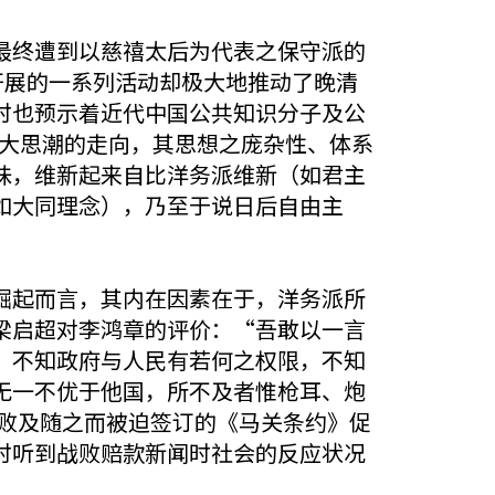
最终遭到以慈禧太后为代表之保守派的
开展的一系列活动却极大地推动了晚清
时也预示着近代中国公共知识分子及公
各大思潮的走向，其思想之庞杂性、体系
味，维新起来自比洋务派维新（如君主
如大同理念），乃至于说日后自由主
崛起而言，其内在因素在于，洋务派所
梁启超对李鸿章的评价：“吾敢以一言
、不知政府与人民有若何之权限，不知
无一不优于他国，所不及者惟枪耳、炮
战败及随之而被迫签订的《马关条约》促
时听到战败赔款新闻时社会的反应状况