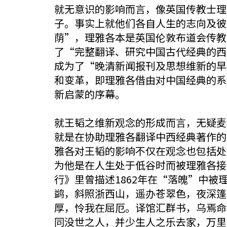
就无意识的影响而言，像英国传教士理雅各
子。事实上就他们各自人生的志向及彼
荫”，理雅各本是英国伦敦布道会传教
了“完整翻译、研究中国古代经典的西
成为了“晚清新闻报刊及思想维新的早
和变革，即理雅各借由对中国经典的系
新启蒙的序幕。
就王韬之维新观念的形成而言，无疑麦都思（W
就是在协助理雅各翻译中西经典著作的
雅各对王韬的影响不仅在观念也包括处
为他是在人生处于低谷时而被理雅各接
行》里曾描述1862年在“落魄”中
鹢，斜照浙西山，遥办苍翠色，夜深篷
厚，怜我在屈厄。译馆汇群书，乌焉命
同没世之人，并少生人之乐去家，万里