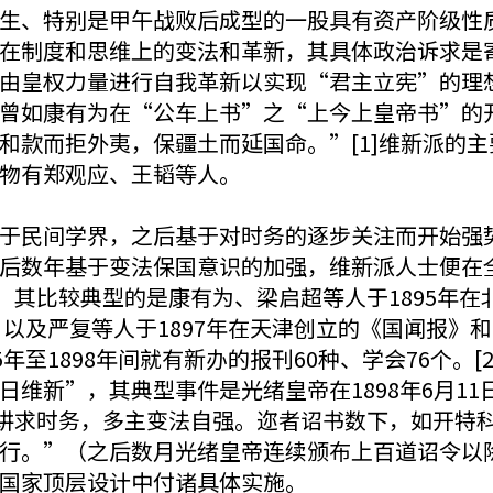
生、特别是甲午战败后成型的一股具有资产阶级性
在制度和思维上的变法和革新，其具体政治诉求是
由皇权力量进行自我革新以实现“君主立宪”的理
曾如康有为在“公车上书”之“上今上皇帝书”的
和款而拒外夷，保疆土而延国命。”[1]维新派的
物有郑观应、王韬等人。
于民间学界，之后基于对时务的逐步关注而开始强
后数年基于变法保国意识的加强，维新派人士便在
，其比较典型的是康有为、梁启超等人于1895年
，以及严复等人于1897年在天津创立的《国闻报》和
年至1898年间就有新办的报刊60种、学会76个。[
维新”，其典型事件是光绪皇帝在1898年6月1
讲求时务，多主变法自强。迩者诏书数下，如开特
行。”（之后数月光绪皇帝连续颁布上百道诏令以
国家顶层设计中付诸具体实施。