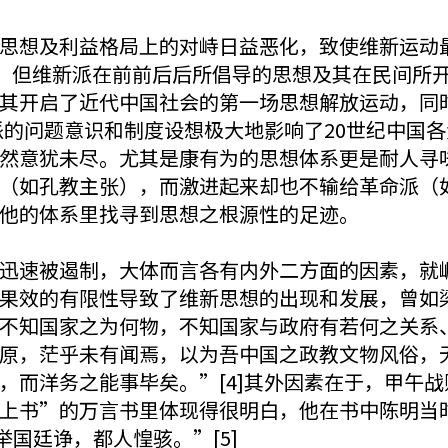
思想及利益格局上的对峙日益恶化，致使维新运动
天，但维新派在前前后后所倡导的思想及其在民间所
其开启了近代中国社会的第一场思想解放运动，同
新派的问题意识和制度设想极大地影响了20世纪中国
然意犹未尽。尤其是康有为的思想体系更是耐人寻
（如孔教主张），而激进起来却也不输给革命派（
他的体系里找寻到思想之根源性的足迹。
迅速被遏制，大体而言各有内外二方面的因素，就
果效的有限性导致了维新思想的出现和发展，曾如
不知国家之为何物，不知国家与政府有若何之关系
原，茫乎未有闻焉，以为吾中国之政教文物风俗，
，而洋务之能事毕矣。”[4]其外因素在于，甲午
上书”的万言书里体现得很明白，他在书中陈明当
国廷诤，都人惶骇。”[5]