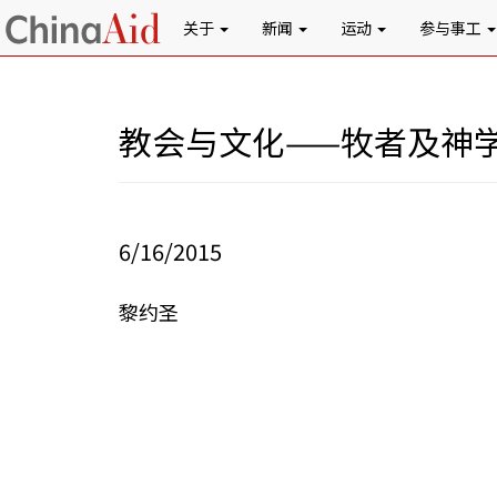
关于
新闻
运动
参与事工
教会与文化——牧者及神
6/16/2015
黎约圣