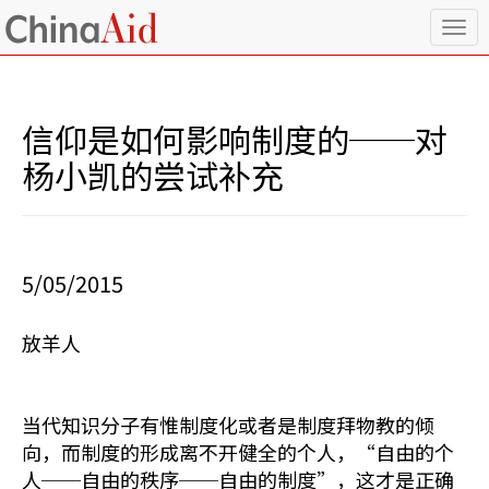
T
o
g
g
l
信仰是如何影响制度的──对
e
n
杨小凯的尝试补充
a
v
i
g
a
5/05/2015
t
i
o
放羊人
n
当代知识分子有惟制度化或者是制度拜物教的倾
向，而制度的形成离不开健全的个人，“自由的个
人──自由的秩序──自由的制度”，这才是正确