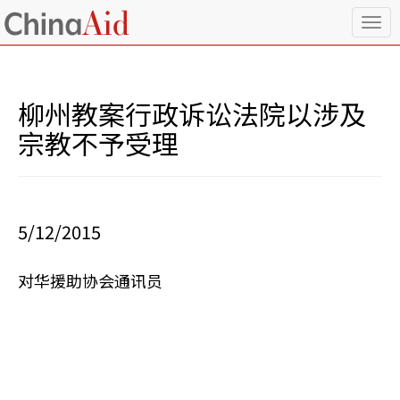
T
o
g
g
l
柳州教案行政诉讼法院以涉及
e
n
宗教不予受理
a
v
i
g
a
5/12/2015
t
i
o
对华援助协会通讯员
n