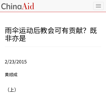
T
o
g
g
l
雨伞运动后教会可有贡献？既
e
n
非亦是
a
v
i
g
a
2/23/2015
t
i
o
黄顺成
n
（上）