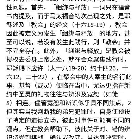
性问题。首先，「綑绑与释放」一词只在福音
书内提及，而于马太福音初次出现之处，是耶
稣述及「教会」的经文（十六18-19），教会
因此被定义为发生「綑绑与释放」的地方，甚
至可以说，若没有发生此践行，则「教会」并
不完全存在。此外，「綑绑与释放」是教会被
授权去委身上帝之处，就在会众聚集践行时，
耶稣赐下应许（太十八19-20；约十四26，十
六12，二十22），在聚会中的人奉主的名行此
事，基督（或灵）便临在当中，尤达更指在新
约中圣灵的礼物往往与辨识及宽恕（如徒一
8）相连。儘管宽恕和辨识似乎具不同焦点，2
但其实当我判断我的弟兄犯罪时，自身便预设
了特定的道德立场，彼此对事件可能有不同的
观点，但在教会帮助下，彼此关于对、错的辨
识将受到挑战、确认或改变。当达到决定时，