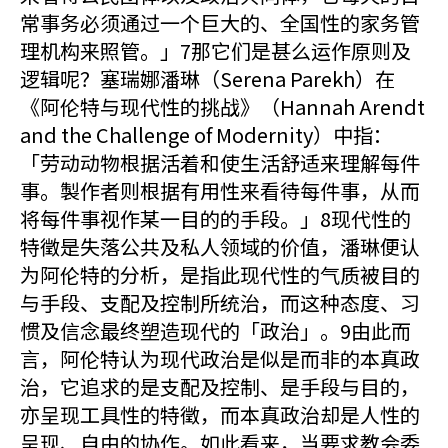
常事务必须通过一个巨大的、全国性的家务管
理机构来照管。」7那它们是甚么运作原则及
逻辑呢？塞瑞娜潘琳（Serena Parekh）在
《阿伦特与现代性的挑战》（Hannah Arendt
and the Challenge of Modernity）中指：
「劳动动物根据活着和使生活舒适来理解每件
事。製作者则根据有用性来看待每件事，从而
将每件事视作某一目的的手段。」8现代性的
特徵是失落公共及私人领域的价值，潘琳便认
为阿伦特的分析，是指此现代性的气质被目的
与手段、支配及控制所统治，而这种态度、习
惯及信念最终塑造现代的「政治」。9由此而
言，阿伦特认为现代政治是似是而非的本真政
治，它追求的是支配及控制、是手段与目的，
亦呈现工具性的特徵，而本真政治却是人性的
呈现、自由的协作。如此看来，当要求教会委