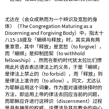
尤达在〈会众成熟而为一个辨识及宽恕的身
体〉（The Congregation Maturing as a
Discerning and Forgiving Body）中，指太十
八15-18提及「綑绑与释放」时，其实具有两
重意思，其中「释放」是宽恕（to forgive），
而「綑绑」是抑制团契（to withhold
fellowship），然而在新约时代犹太拉比们惯
用此片语去表达律法上的义务，于是「綑绑」
是律法上禁止的（to forbid），而「释放」则
是律法上准许的（to allow）。同文，尤达认
为耶稣运用这个词彙，作为面对道德抉择时的
方法，即运用上帝的律法去回应当前的问题，
而耶稣应许进行这辨识（discernment）过程
是具有神圣的权威，这便涉及其在教会的中心