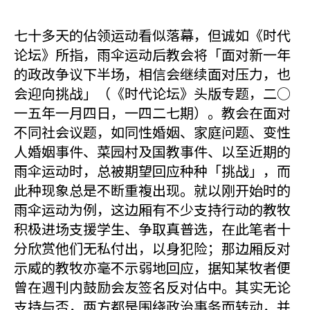
七十多天的佔领运动看似落幕，但诚如《时代
论坛》所指，雨伞运动后教会将「面对新一年
的政改争议下半场，相信会继续面对压力，也
会迎向挑战」（《时代论坛》头版专题，二○
一五年一月四日，一四二七期）。教会在面对
不同社会议题，如同性婚姻、家庭问题、变性
人婚姻事件、菜园村及国教事件、以至近期的
雨伞运动时，总被期望回应种种「挑战」，而
此种现象总是不断重複出现。就以刚开始时的
雨伞运动为例，这边厢有不少支持行动的教牧
积极进场支援学生、争取真普选，在此笔者十
分欣赏他们无私付出，以身犯险；那边厢反对
示威的教牧亦毫不示弱地回应，据知某牧者便
曾在週刊内鼓励会友签名反对佔中。其实无论
支持与否，两方都是围绕政治事务而转动，并