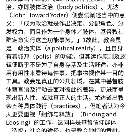
治，亦即肢体政治（body politics）。尤达
（John Howard Yoder）便尝试阐述当中的意
义：「成为政治就是作出决定、分配角色、分
发权力，而且作为一个身体／肢体，基督教社
群定意实行这些功能事务。」1故此，教会虽
是一政治实体（a political reality），且自身
有着城邦（polis）的功能，但其运作原则及逻
辑便断乎不是为了自身存活及生活舒适，亦非
用有用性来看待每件事，把事物视作某一目的
工具。教会是真正的公共领域，在其中基督肢
体藉言语及行动去面对彼此的差异，更进而呈
现出新人性、成就真正人的生活。尤达道出教
会五种具体践行（practices），但笔者认为今
天更要重视「綑绑与释放」（Binding and
Loosing）的工作，这同样是基督信仰群体
「造福」社会的途径，也是教会独特的贡献。