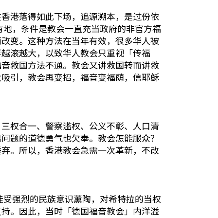
在香港落得如此下场，追源溯本，是过份依
有地，条件是教会一直充当政府的非官方福
而改变。这种方法在当年有效，很多华人被
样越滚越大，以致华人教会只重视「传福
福音救国方法不通。教会又讲救国转而讲救
太吸引，教会再变招，福音变福荫，信耶稣
、三权合一、警察滥权、公义不彰、人口清
出问题的道德勇气也欠奉。教会怎能服众？
唾弃。所以，香港教会急需一次革新，不改
徒受强烈的民族意识薰陶，对希特拉的当权
支持。因此，当时「德国福音教会」内洋溢