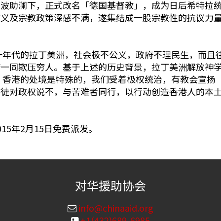
推波助澜下，正式改名「德国基督教」，成为日后希特拉
教义及宗教政策深感不满，遂集结成一股宗教性的抗议力
十年代的拉丁美洲，社会极不公义，政府不理民生，而且
府一同欺压穷人。基于上述的历史背景，拉丁美洲解放神
 香港的处境是特殊的，我们受着极权统治，有教会宣扬
督徒对政权说不，与苦难者同行，以行动创造香港人的本
15年2月15日免费派发。
对华援助协会
info@chinaaid.org
+1(432)689-6985