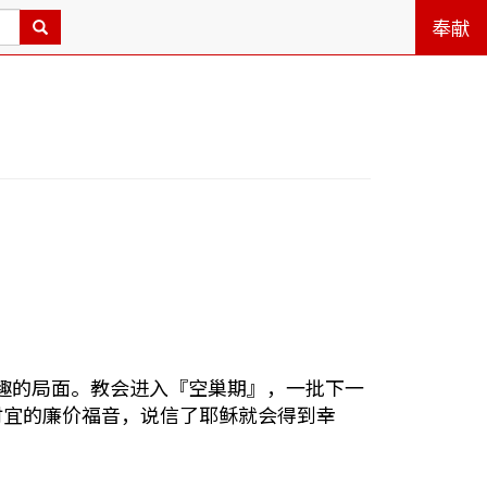
奉献
兴趣的局面。教会进入『空巢期』，一批下一
时宜的廉价福音，说信了耶稣就会得到幸