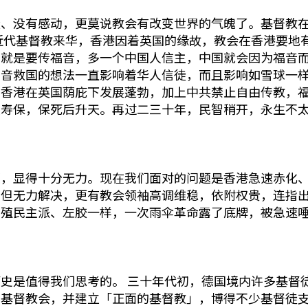
量、没有感动，更莫说教会有改变世界的气魄了。基督教
近代基督教来华，香港因着英国的缘故，教会在香港要地
，就是要传福音，多一个中国人信主，中国就会因为福音
福音救国的想法一直影响着华人信徒，而且影响如雪球一
到香港在英国荫庇下发展蓬勃，加上中共禁止自由传教，
人寿保，保死后升天。再过二三十年，民智稍开，永生不
题，显得十分无力。现在我们面对的问题是香港急速赤化
不但无力解决，更有教会领袖高调维稳，依附权贵，连指
和殖民主派、左胶一样，一次雨伞革命露了底牌，被急速
史是值得我们思考的。 三十年代初，德国境内许多基督
的基督教会，并建立「正面的基督教」，博得不少基督徒