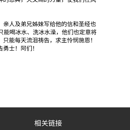
，亲人及弟兄姊妹写给他的信和圣经也
只能喝冰水、洗冰水澡，他们也定意将
！只能每天流泪祷告，求主怜悯施恩！
告勇士！阿们！
相关链接