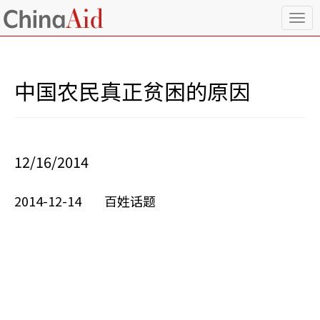
T
o
g
g
l
中国农民真正贫困的原因
e
n
a
v
i
12/16/2014
g
a
t
2014-12-14 百姓话题
i
o
n