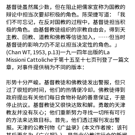
基督徒虽然属少数，但在阻止把儒家宣称为国教的
辩论中担当次要却积极的角色。陈荣捷写道：「我
们不可忘记，在反对国教的过程中，基督徒担当积
极的角色。由基督教徒组织的宗教自由会，得到天
主教、回教、道教和佛教等信徒加入，……但当时
基督徒的影响力仍不足以担当决定性的角色。」
(Chan WT, 1953, p.13)一九一四年出版的La
Missioni Cattoliche于第十五至十七页刊登了一篇文
章，对事件提供稍为不同的版本：
形势十分严峻。基督教徒和佛教徒发出警报，但只
过了很短的时间，他们的热情便冷却。佛教徒得到
政府提出有关他们每日食物补贴的善意保证，于是
停止抗议。基督教徒又很快达致和解。勇敢的天津
教友并没有灰心；他们重新努力寻找一切所有可行
的方法来达致目标。首先，他们透过报刊发出警
报。天津的公教刊物《广益录》(本文作者按：该刊
其后更名为《广义报》)，是华北公教进行会的新闻