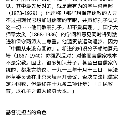
见。其中最先反对的，就是康有为的学生梁启超
（1873-1929）；他声称「那些想保存儒教的人只
不过把现代思想加进儒家的字眼，并声称孔子认识
这一切……他们敬爱孔子，却不爱真理。」国学大
师章太炎（1868-1936）的学问和意见同时得到激
进和保守两派人士尊重。他谴责该运动退步，因为
「中国从来没有国教」。新进的知识分子领袖蔡元
培（1867-1940）亦强烈反对：对他而言儒家根本
不是宗教。因此，很多知识分子，甚至出自儒家传
统的，都发言抗议。一九一三年十月十三日，宪法
起草委员会在北京天坛召开会议，否决立法把儒家
定为国教，但最终在十九条二项让步：「国民教
育，以孔子之道为修身大本。」
基督徒担当的角色