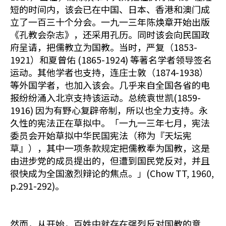
短的时间内，该会已在中国、日本、香港和澳门成
立了一百三十个分会。一九一三年陈焕章开始出版
《孔教会杂志》，还采用孔历。同时该会向民国政
府呈请，把儒教立为国教。当时，严复（1853-
1921）和夏曾佑 (1865-1924) 等著名学者领导签名
运动。其他学者也支持，连庄士敦（1874-1938）
等外国学者，也加入该会。几乎来自全国各省的电
报纷纷涌入北京支持该运动。总统袁世凯(1859-
1916) 因为有野心复辟帝制，所以也全力支持。永
久性的宪法正在草拟中。「一九一三年七月，宪法
委员会开始草拟中华民国宪法（称为『天坛宪
草』），其中一项条款规定把儒教奉为国教，这是
由进步党的成员提出的，但遭到国民党反对，并且
很快成为全国激烈辩论的焦点。」(Chow TT, 1960,
p.291-292)。
然而，从开始，百姓中就存在强烈反对国教的意