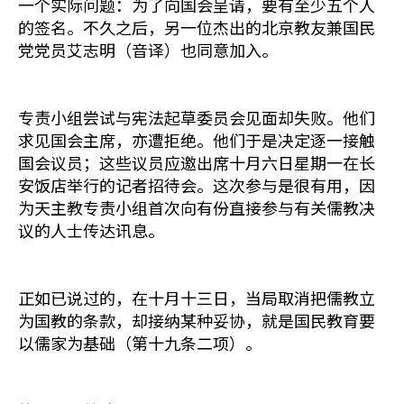
一个实际问题：为了向国会呈请，要有至少五个人
的签名。不久之后，另一位杰出的北京教友兼国民
党党员艾志明（音译）也同意加入。
专责小组尝试与宪法起草委员会见面却失败。他们
求见国会主席，亦遭拒绝。他们于是决定逐一接触
国会议员；这些议员应邀出席十月六日星期一在长
安饭店举行的记者招待会。这次参与是很有用，因
为天主教专责小组首次向有份直接参与有关儒教决
议的人士传达讯息。
正如已说过的，在十月十三日，当局取消把儒教立
为国教的条款，却接纳某种妥协，就是国民教育要
以儒家为基础（第十九条二项）。