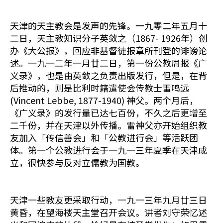
天津的天主教会是发声的先锋。一九零二年五月十
二日，天主教知识分子英敛之（1867- 1926年）创
办《大公报》，回应非基督徒报章所刊登的诽谤论
述。一九一二年一月廿二日，第一份公教周报《广
义录》，也是由英敛之负责出版发行，但是，在背
后推动的，则是比利时籍遣使会传教士雷鸣远
(Vincent Lebbe, 1877-1940) 神父。两个月后，
《广义录》的发行量已达七百份，不久之后更增至
二千份，并在天津以外传播。雷神父亦开始组织教
友加入「传信善会」和「公教进行会」等活跃团
体。第一个公教进行会于一九一三年夏季在天津成
立，很快参与反对立儒教为国教。
天津一些教友更采取行动，一九一三年九月廿三日
黄昏，在望海楼天主堂召开会议。讲者刘守荣忆述