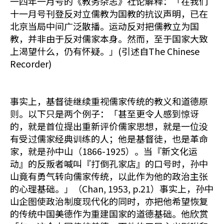
一四年一月号的《教务杂志》社论解释：「在我们
十一月号刊登反对立儒教为国教的抗议声明，已在
北京当局中间广泛散播。运动反对把儒教立为国
教，并非由于反对儒家本身。然而，至于国家大致
上渴望什么，仍有怀疑。」(引述自The Chinese
Recorder)
事实上，基督徒继续重视儒家传统的教义和道德原
则。以下只是两个例子：「甚至更令人感到惊讶
的，就是首位提出重新评价儒家思想，就是一位没
有受过儒家经典训练的人；他是基督徒，也是革命
家，就是孙中山（1866-1925）。当『新文化运
动』的反叛者喊叫『打倒孔家店』的口号时，孙中
山竟有勇气转向儒家传统，以此作为他的政治主张
的心理基础。」（Chan, 1953, p.21）事实上，孙中
山企图使政治制度现代化的同时，亦把他希望恢复
的传统中国美德作为重建国家的道德基础。他欣赏