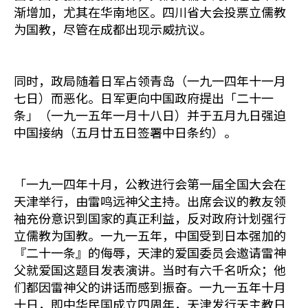
渐增加，尤其在华南地区。四川省大会投票立儒教
为国教，尽管在成都出现示威抗议。
同时，政局随着日军占领青岛（一九一四年十一月
七日）而恶化。日军更向中国政府提出「二十一
条」（一九一五年一月十八日）并于五月九日强迫
中国接纳（五月廿五日签署中日条约）。
「一九一四年十月，公教进行会第一届全国大会在
天津举行，由雷鸣远神父主持。出席会议的教友领
袖充份意识到国家的真正利益，反对政府计划强行
立儒教为国教。一九一五年，中国受到日本强加的
『二十一条』的侮辱，天津的爱国委员会邀请雷神
父就爱国这题目发表演讲。当时有六千名听众；他
们都因雷神父的讲话而感到振奋。一九一五年十月
十日，即中华民国成立四周年，天津发行天主教日