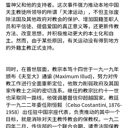
雷神父和他的支持者。这次事件强力推动本地中国
天主教徒所领导的所谓「天津运动」，不但主张废
除法国及其他政府对教会的保护、增加国籍圣职人
员和平信徒、提倡爱国的真正意义等，还更新传教
方法、改变思想，并积极推动更大的本土化和自
主。然而，由于某些原因，有关运动没有得到地方
的外籍主教正式支持。
同时，在普世层面，教宗本笃十四世于一九一九年
颁布《夫至大》通谕 (Maximum Illud)，努力对传
教工作进行全面重新定位，他致力削弱政府及其国
家传教士之间的密切连系。继任的教宗比约十一世
也采取同一路线，他强调基督信仰超越国家。教廷
于一九二二年委任刚恒毅（Celso Costantini, 1876-
1958）出任驻中国宗座代表，负责推动的其中一个
目标，就是消除对天主教传教会的保教权。一九二
四年二月，传信部的一个联合会期，谴责法国保教