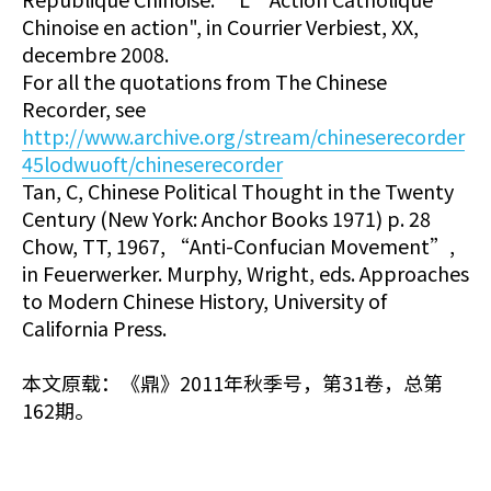
Chinoise en action", in Courrier Verbiest, XX,
decembre 2008.
For all the quotations from The Chinese
Recorder, see
http://www.archive.org/stream/chineserecorder
45lodwuoft/chineserecorder
Tan, C, Chinese Political Thought in the Twenty
Century (New York: Anchor Books 1971) p. 28
Chow, TT, 1967, “Anti-Confucian Movement”,
in Feuerwerker. Murphy, Wright, eds. Approaches
to Modern Chinese History, University of
California Press.
本文原载：《鼎》2011年秋季号，第31卷，总第
162期。