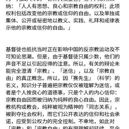
纳：「人人有思想、良心和宗教自由的权利；此项
权利包括改变他的宗教或信仰的自由，以及单独或
集体、公开或祕密地以教义、实践、礼拜和戒律表
示他的宗教或信仰的自由。」
基督徒也抵抗当时正在影响中国的反宗教运动及不
可知论思潮。但是，由于基督徒只属少数，他们的
声音不足以引起应得的注意。所以，有关的辩论未
能完全澄清「宗教」、「迷信」，以及「宗教自
由」的真正概念。所以，因「赛先生」（科学）的
名义，知识分子普遍把宗教仅仅被理解为迷信，或
者是个人按良心的道德事，只是个人的内心信仰：
宗教自由因而被归纳为纯粹的良心自由。因此，宗
教机构或教会，纯粹被视为精神的「同志关系」，
被剥夺社会权利，而它们公开表达的信仰和社会承
诺，应受到公权力的完全控制。不幸地，如此对
「宗教」和「宗教自由」的有限理解却延续，至今