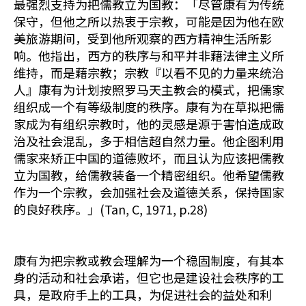
最强烈支持为把儒教立为国教：「尽管康有为传统
保守，但他之所以热衷于宗教，可能是因为他在欧
美旅游期间，受到他所观察的西方精神生活所影
响。他指出，西方的秩序与和平并非藉法律主义所
维持，而是藉宗教；宗教『以看不见的力量来统治
人』康有为计划按照罗马天主教会的模式，把儒家
组织成一个有等级制度的秩序。康有为在草拟把儒
家成为有组织宗教时，他的灵感是源于害怕造成政
治及社会混乱，多于相信超自然力量。他企图利用
儒家来矫正中国的道德败坏，而且认为应该把儒教
立为国教，给儒教装备一个精密组织。他希望儒教
作为一个宗教，会加强社会及道德关系，保持国家
的良好秩序。」(Tan, C, 1971, p.28)
康有为把宗教或教会理解为一个稳固制度，有其本
身的活动和社会承诺，但它也是建设社会秩序的工
具，是政府手上的工具，为促进社会的益处和利