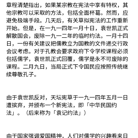
章程清楚指出，如果某宗教在宪法中享有特权，其
他宗教可以采取的方法，包括全面杯葛。然而，应
避免极端手段。几天后，有关草拟宪法的工作重新
开始。但是，在一九一四年一月十日，袁世凯正式
解散国会，废除一九一二年的临时约法。一月十四
日，一份有关建议把儒教立为国教的文件递交行政
会议考虑。对于孔教会要求政府下令学校课程必须
包括儒学，袁世凯正式回覆，儒学是永不可废除的
课程。二月九日，当局正式下令国民应按照传统继
续尊敬孔子。
由于袁世凯反对，天坛宪草于一九一四年五月一日
遭摈弃，并颁布一个新宪法，即「中华民国约
法」。（后来称为「袁记约法」）
由于国家强调爱国精神，人们对儒学的兴趣看来日