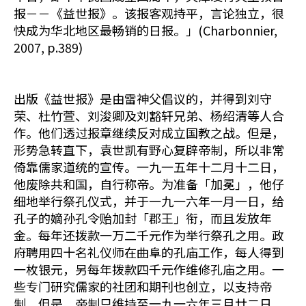
报－－《益世报》。该报客观持平，言论独立，很
快成为华北地区最畅销的日报。」(Charbonnier,
2007, p.389)
出版《益世报》是由雷神父倡议的，并得到刘守
荣、杜竹萱、刘浚卿及刘豁轩兄弟、杨绍清等人合
作。他们透过报章继续反对成立国教之战。但是，
形势急转直下，袁世凯有野心复辟帝制，所以非常
倚靠儒家道统的宣传。一九一五年十二月十二日，
他废除共和国，自行称帝。为准备「加冕」，他仔
细地举行祭孔仪式，并于一九一六年一月一日，给
孔子的嫡孙孔令贻加封「郡王」衔，而且发放年
金。每年还拨款一万二千元作为举行祭孔之用。政
府聘用四十名礼仪师在曲阜的孔庙工作，每人得到
一枚银元，另每年拨款四千元作维修孔庙之用。一
些专门研究儒家的社团和期刊也创立，以支持帝
制。但是，帝制只维持至一九一六年三月廿二日。