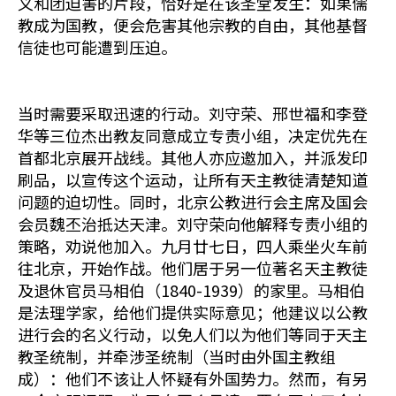
义和团迫害的片段，恰好是在该圣堂发生：如果儒
教成为国教，便会危害其他宗教的自由，其他基督
信徒也可能遭到压迫。
当时需要采取迅速的行动。刘守荣、邢世福和李登
华等三位杰出教友同意成立专责小组，决定优先在
首都北京展开战线。其他人亦应邀加入，并派发印
刷品，以宣传这个运动，让所有天主教徒清楚知道
问题的迫切性。同时，北京公教进行会主席及国会
会员魏丕治抵达天津。刘守荣向他解释专责小组的
策略，劝说他加入。九月廿七日，四人乘坐火车前
往北京，开始作战。他们居于另一位著名天主教徒
及退休官员马相伯（1840-1939）的家里。马相伯
是法理学家，给他们提供实际意见；他建议以公教
进行会的名义行动，以免人们以为他们等同于天主
教圣统制，并牵涉圣统制（当时由外国主教组
成）：他们不该让人怀疑有外国势力。然而，有另