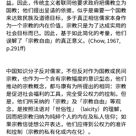
益。因此，传统主义者联同他要求政府把儒教立为
国教；他们提出呈请的依据，似乎是需要一个国教
来达致民族及道德目标，多于真正相信儒家本身作
为一个宗教的内在价值，宗教只是为了达成实用的
社会目标而已。因此，基于如此简化的考量，他们
误解了「宗教自由」的真正意义。(Chow, 1967,
p.291ff)
中国知识分子反对儒家，不但反对作为国教或民间
宗教，也作为一个含有宗教幅度的意识型态，他们
推动的宗教概念，都与康有为所提出的相同：宗教
是促进社会福利的工具，完全受公权力的控制。但
是，他们所采纳的「宗教」及「宗教自由」等观
念，是按照法语对「世俗性」（laicity）的理解，
因而把宗教归纳为纯綷个人的内在及私人信仰；如
果宗教信徒想公开表达，他们应得到公权力的准许
和控制（宗教的私有化或内在化）。