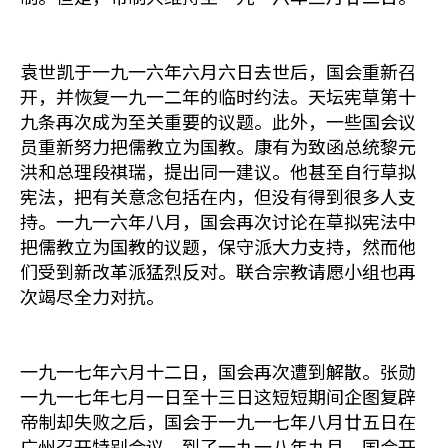
袁世凯于一九一六年六月六日去世后，国会重新召
开，并恢复一九一二年的临时约法。天坛宪草第十
九条再次成为至关重要的议题。此外，一些国会议
员重新努力把儒教立为国教。康有为致函总统黎元
洪和总理段祺瑞，提出同一建议。他甚至自行草拟
宪法，把有关意念包括在内，但没有得到很多人支
持。一九一六年八月，国会再次讨论在草拟宪法中
把儒教立为国教的议题，保守派大力支持，然而他
们受到新改革派猛烈反对。联合宗教请愿小组也再
次竭尽全力对抗。
一九一七年六月十二日，国会再次遭到解散。张勋
一九一七年七月一日至十三日这短短期间企图复辟
帝制却失败之后，国会于一九一七年八月廿五日在
广州召开特别会议。到了一九一八年九月，国会开