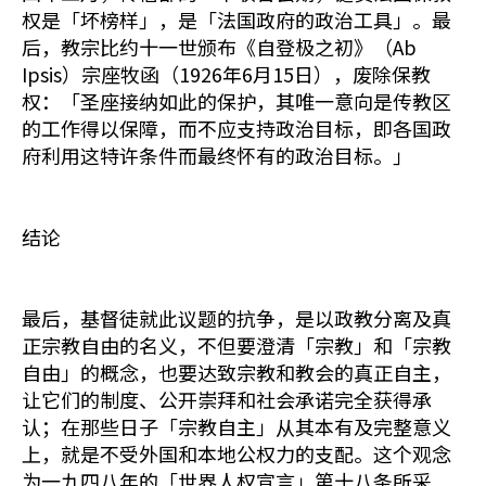
权是「坏榜样」，是「法国政府的政治工具」。最
后，教宗比约十一世颁布《自登极之初》（Ab
Ipsis）宗座牧函（1926年6月15日），废除保教
权：「圣座接纳如此的保护，其唯一意向是传教区
的工作得以保障，而不应支持政治目标，即各国政
府利用这特许条件而最终怀有的政治目标。」
结论
最后，基督徒就此议题的抗争，是以政教分离及真
正宗教自由的名义，不但要澄清「宗教」和「宗教
自由」的概念，也要达致宗教和教会的真正自主，
让它们的制度、公开崇拜和社会承诺完全获得承
认；在那些日子「宗教自主」从其本有及完整意义
上，就是不受外国和本地公权力的支配。这个观念
为一九四八年的「世界人权宣言」第十八条所采