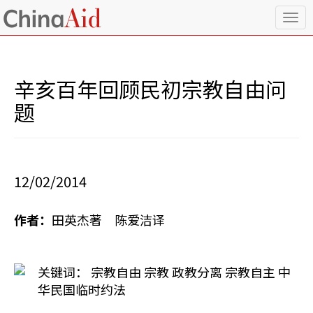
T
o
g
g
l
辛亥百年回顾民初宗教自由问
e
n
题
a
v
i
g
a
12/02/2014
t
i
o
作者：
田英杰著 陈爱洁译
n
关键词： 宗教自由 宗教 政教分离 宗教自主 中
华民国临时约法