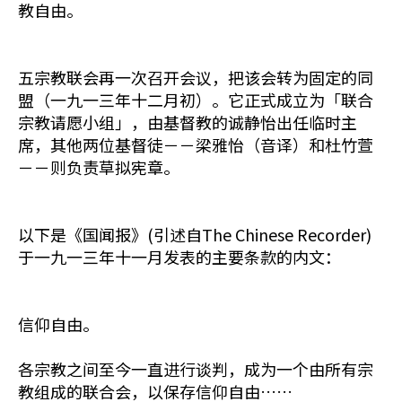
教自由。
五宗教联会再一次召开会议，把该会转为固定的同
盟（一九一三年十二月初）。它正式成立为「联合
宗教请愿小组」，由基督教的诚静怡出任临时主
席，其他两位基督徒－－梁雅怡（音译）和杜竹萱
－－则负责草拟宪章。
以下是《国闻报》(引述自The Chinese Recorder)
于一九一三年十一月发表的主要条款的内文：
信仰自由。
各宗教之间至今一直进行谈判，成为一个由所有宗
教组成的联合会，以保存信仰自由……