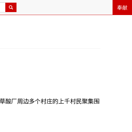
奉献
龙翔草酸厂周边多个村庄的上千村民聚集围