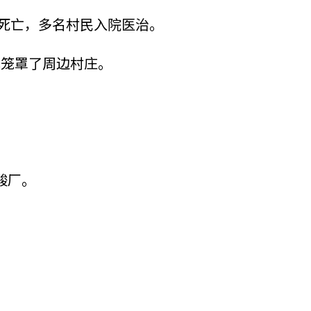
禽死亡，多名村民入院医治。
体笼罩了周边村庄。
酸厂。