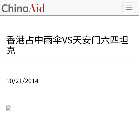
T
o
g
g
l
香港占中雨伞VS天安门六四坦
e
n
克
a
v
i
g
a
10/21/2014
t
i
o
n