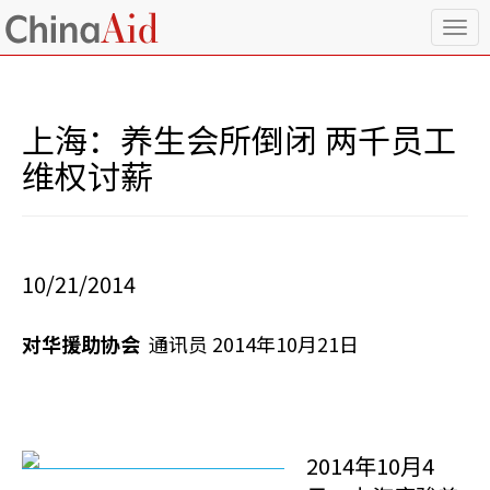
T
o
g
g
l
上海：养生会所倒闭 两千员工
e
n
维权讨薪
a
v
i
g
a
10/21/2014
t
i
o
对华援助协会
通讯员 2014年10月21日
n
2014年10月4