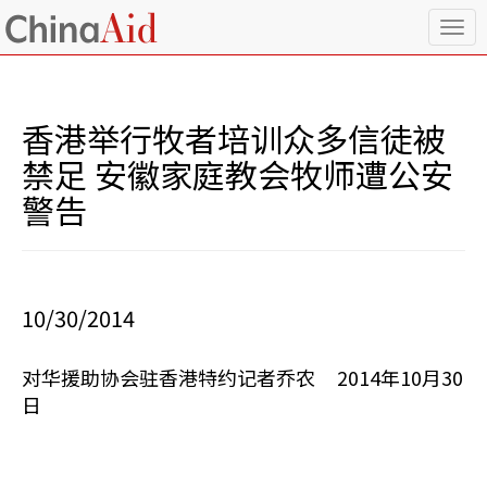
T
o
g
g
l
香港举行牧者培训众多信徒被
e
n
禁足 安徽家庭教会牧师遭公安
a
警告
v
i
g
a
t
i
10/30/2014
o
n
对华援助协会驻香港特约记者乔农 2014年10月30
日