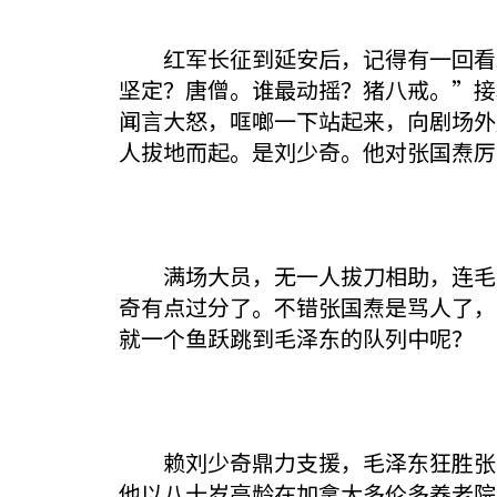
红军长征到延安后，记得有一回看戏
坚定？唐僧。谁最动摇？猪八戒。”接
闻言大怒，哐啷一下站起来，向剧场外
人拔地而起。是刘少奇。他对张国焘厉
满场大员，无一人拔刀相助，连毛泽
奇有点过分了。不错张国焘是骂人了，
就一个鱼跃跳到毛泽东的队列中呢？
赖刘少奇鼎力支援，毛泽东狂胜张国
他以八十岁高龄在加拿大多伦多养老院