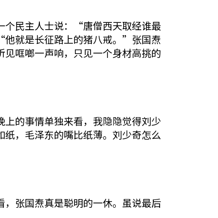
个民主人士说：“唐僧西天取经谁最
“他就是长征路上的猪八戒。”张国焘
听见哐啷一声响，只见一个身材高挑的
上的事情单独来看，我隐隐觉得刘少
如纸，毛泽东的嘴比纸薄。刘少奇怎么
，张国焘真是聪明的一休。虽说最后
。