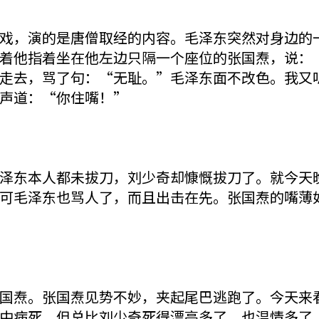
，演的是唐僧取经的内容。毛泽东突然对身边的一
着他指着坐在他左边只隔一个座位的张国焘，说：
走去，骂了句：“无耻。”毛泽东面不改色。我又
声道：“你住嘴！”
东本人都未拔刀，刘少奇却慷慨拔刀了。就今天晚
可毛泽东也骂人了，而且出击在先。张国焘的嘴薄
焘。张国焘见势不妙，夹起尾巴逃跑了。今天来看
中病死，但总比刘少奇死得漂亮多了，也温情多了