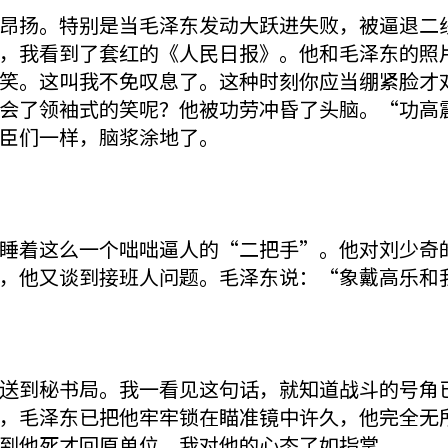
扬。特别是当毛泽东发动大跃进失败，被逼退二线
，我看到了套红的《人民日报》。他和毛泽东的照
笑。这叫我不免叹息了。这种时刻你应当绷紧脸才
会了领袖式的笑呢？他被功劳冲昏了头脑。“功高
臣们一样，脑浆涂地了。
着这么一个咄咄逼人的“二把手”。他对刘少奇的
，他又谈到接班人问题。毛泽东说：“象戴高乐和
到秘书局。我一看见这句话，就知道战斗的号角已
，毛泽东已把他牢牢锁在瞄准镜中许久，他完全无
到他死才回原单位。我对他的心态了如指掌。