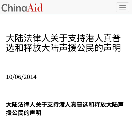
T
o
g
g
l
大陆法律人关于支持港人真普
e
n
选和释放大陆声援公民的声明
a
v
i
g
a
10/06/2014
t
i
o
n
大陆法律人关于支持港人真普选和释放大陆声
援公民的声明